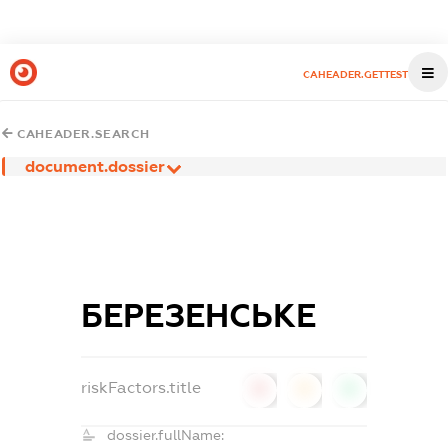
CAHEADER.GETTEST
CAHEADER.SEARCH
document.dossier
БЕРЕЗЕНСЬКЕ
riskFactors.title
0
0
0
dossier.fullName: