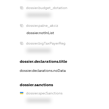
dossier.budget_dotation
XXXXXXXXXX
dossier.palne_akciz
dossier.notInList
dossier.bigTaxPayerReg
XXXXXXXXXX
dossier.declarations.title
dossier.declarations.noData
dossier.sanctions
dossier.specSanctions
XXXXXXXXXX