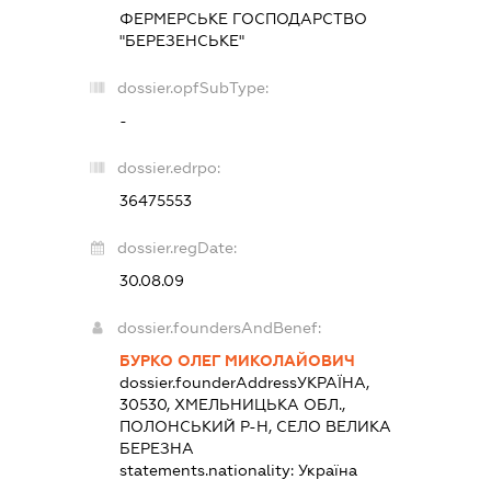
ФЕРМЕРСЬКЕ ГОСПОДАРСТВО
"БЕРЕЗЕНСЬКЕ"
dossier.opfSubType:
-
dossier.edrpo:
36475553
dossier.regDate:
30.08.09
dossier.foundersAndBenef:
БУРКО ОЛЕГ МИКОЛАЙОВИЧ
dossier.founderAddress
УКРАЇНА,
30530, ХМЕЛЬНИЦЬКА ОБЛ.,
ПОЛОНСЬКИЙ Р-Н, СЕЛО ВЕЛИКА
БЕРЕЗНА
statements.nationality:
Україна