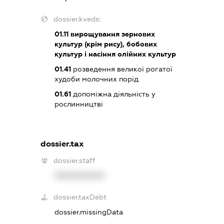
dossier.kveds:
01.11
вирощування зернових
культур (крім рису), бобових
культур і насіння олійних культур
01.41
розведення великої рогатої
худоби молочних порід
01.61
допоміжна діяльність у
рослинництві
dossier.tax
dossier.staff
XXXXXXXXXX
dossier.taxDebt
dossier.missingData