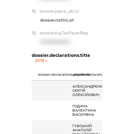
dossier.palne_akciz
dossier.notInList
dossier.bigTaxPayerReg
XXXXXXXXXX
dossier.declarations.title
2018
dossier.declarations.pepName
dossier.declarations.personName
dossier.declara
АЛЕКСАНДРЕНКО
-
СЕРГІЙ
ОЛЕКСІЙОВИЧ
ГОДИНА
Дохід від нада
ВАЛЕНТИНА
майна в оренд
ВАСИЛІВНА
ГУБСЬКИЙ
Дохід від нада
АНАТОЛІЙ
майна в оренд