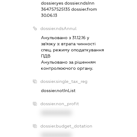
dossier.yes
dossier.ndsInn
364757525135
dossier.from
30.06.13
dossier.ndsAnnul
Анульовано з 31.12.16 у
зв'язку з:
втрата чинностi
спец. режиму оподаткування
ПДВ
Анульовано за рiшенням
контролюючого органу.
dossier.single_tax_reg
dossier.notInList
dossier.non_profit
XXXXXXXXXX
dossier.budget_dotation
XXXXXXXXXX