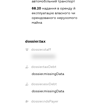
автомобільний транспорт
68.20
надання в оренду й
експлуатацію власного чи
орендованого нерухомого
майна
dossier.tax
dossier.staff
XXXXXXXXXX
dossier.taxDebt
dossier.missingData
dossier.esvDebt
dossier.missingData
dossier.ndsPayer