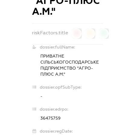
"АГРО-ПЛЮС
А.М."
riskFactors.title
0
0
0
dossier.fullName:
ПРИВАТНЕ
СІЛЬСЬКОГОСПОДАРСЬКЕ
ПІДПРИЄМСТВО "АГРО-
ПЛЮС А.М."
dossier.opfSubType:
-
dossier.edrpo:
36475759
dossier.regDate: