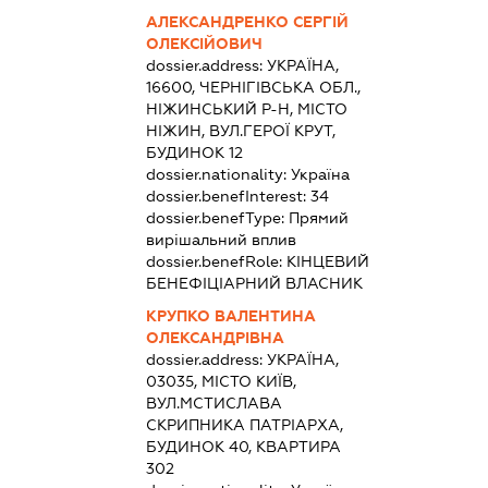
АЛЕКСАНДРЕНКО СЕРГІЙ
ОЛЕКСІЙОВИЧ
dossier.address:
УКРАЇНА,
16600, ЧЕРНІГІВСЬКА ОБЛ.,
НІЖИНСЬКИЙ Р-Н, МІСТО
НІЖИН, ВУЛ.ГЕРОЇ КРУТ,
БУДИНОК 12
dossier.nationality:
Україна
dossier.benefInterest:
34
dossier.benefType:
Прямий
вирішальний вплив
dossier.benefRole:
КІНЦЕВИЙ
БЕНЕФІЦІАРНИЙ ВЛАСНИК
КРУПКО ВАЛЕНТИНА
ОЛЕКСАНДРІВНА
dossier.address:
УКРАЇНА,
03035, МІСТО КИЇВ,
ВУЛ.МСТИСЛАВА
СКРИПНИКА ПАТРІАРХА,
БУДИНОК 40, КВАРТИРА
302