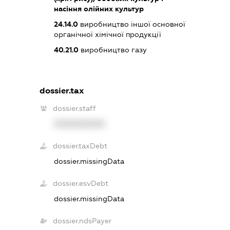
насіння олійних культур
24.14.0
виробництво іншої основної
органічної хімічної продукції
40.21.0
виробництво газу
dossier.tax
dossier.staff
XXXXXXXXXX
dossier.taxDebt
dossier.missingData
dossier.esvDebt
dossier.missingData
dossier.ndsPayer