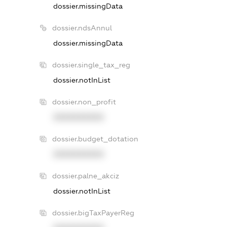
dossier.missingData
dossier.ndsAnnul
dossier.missingData
dossier.single_tax_reg
dossier.notInList
dossier.non_profit
XXXXXXXXXX
dossier.budget_dotation
XXXXXXXXXX
dossier.palne_akciz
dossier.notInList
dossier.bigTaxPayerReg