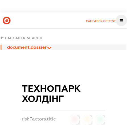
CAHEADER.GETTEST
CAHEADER.SEARCH
document.dossier
ТЕХНОПАРК
ХОЛДІНГ
riskFactors.title
0
0
0