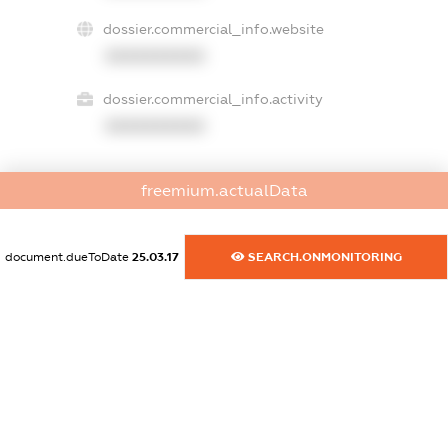
dossier.commercial_info.website
XXXXXXXXXX
dossier.commercial_info.activity
XXXXXXXXXX
freemium.actualData
freemium.exampleText_1
freemium.exampleText_2
freemium.anonymousPerSearch2
document.dueToDate
25.03.17
SEARCH.ONMONITORING
FREEMIUM.DETAILS
FREEMIUM.REGISTER