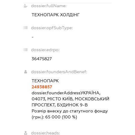
dossier.fullName:
ТЕХНОПАРК ХОЛДІНГ
dossier.opfSubType:
-
dossier.edrpo:
36475827
dossier.foundersAndBenef:
ТЕХНОПАРК
24938857
dossier.founderAddress
УКРАЇНА,
04073, МІСТО КИЇВ, МОСКОВСЬКИЙ
ПРОСПЕКТ, БУДИНОК 9-В
Розмір внеску до статутного фонду
(грн.):
65 000
(100 %)
dossier.heads: