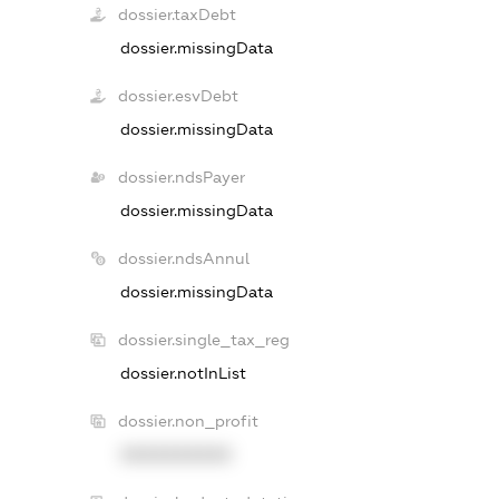
dossier.taxDebt
dossier.missingData
dossier.esvDebt
dossier.missingData
dossier.ndsPayer
dossier.missingData
dossier.ndsAnnul
dossier.missingData
dossier.single_tax_reg
dossier.notInList
dossier.non_profit
XXXXXXXXXX