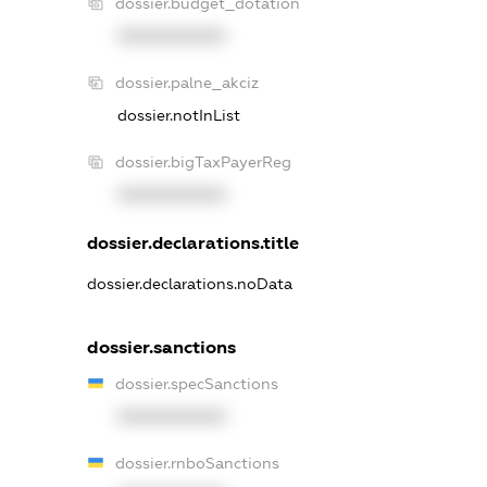
dossier.budget_dotation
XXXXXXXXXX
dossier.palne_akciz
dossier.notInList
dossier.bigTaxPayerReg
XXXXXXXXXX
dossier.declarations.title
dossier.declarations.noData
dossier.sanctions
dossier.specSanctions
XXXXXXXXXX
dossier.rnboSanctions