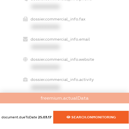
XXXXXXXXXX
dossier.commercial_info.fax
XXXXXXXXXX
dossier.commercial_info.email
XXXXXXXXXX
dossier.commercial_info.website
XXXXXXXXXX
dossier.commercial_info.activity
XXXXXXXXXX
freemium.actualData
freemium.exampleText_1
freemium.exampleText_2
document.dueToDate
25.03.17
SEARCH.ONMONITORING
freemium.anonymousPerSearch2