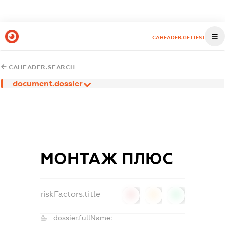
CAHEADER.GETTEST
CAHEADER.SEARCH
document.dossier
МОНТАЖ ПЛЮС
riskFactors.title
0
0
0
dossier.fullName: