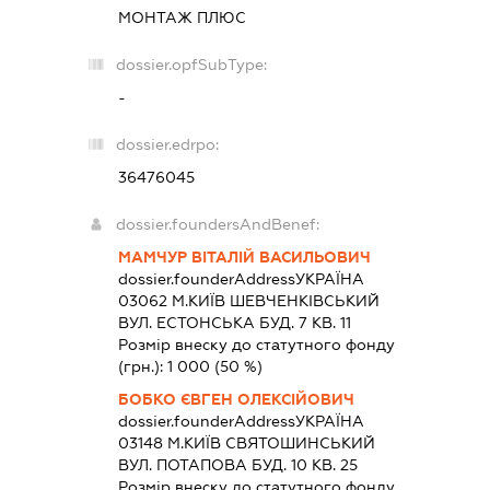
МОНТАЖ ПЛЮС
dossier.opfSubType:
-
dossier.edrpo:
36476045
dossier.foundersAndBenef:
МАМЧУР ВІТАЛІЙ ВАСИЛЬОВИЧ
dossier.founderAddress
УКРАЇНА
03062 М.КИЇВ ШЕВЧЕНКІВСЬКИЙ
ВУЛ. ЕСТОНСЬКА БУД. 7 КВ. 11
Розмір внеску до статутного фонду
(грн.):
1 000
(50 %)
БОБКО ЄВГЕН ОЛЕКСІЙОВИЧ
dossier.founderAddress
УКРАЇНА
03148 М.КИЇВ СВЯТОШИНСЬКИЙ
ВУЛ. ПОТАПОВА БУД. 10 КВ. 25
Розмір внеску до статутного фонду