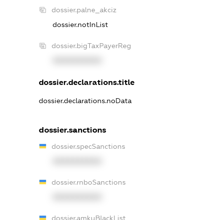
dossier.palne_akciz
dossier.notInList
dossier.bigTaxPayerReg
XXXXXXXXXX
dossier.declarations.title
dossier.declarations.noData
dossier.sanctions
dossier.specSanctions
XXXXXXXXXX
dossier.rnboSanctions
XXXXXXXXXX
dossier.amkuBlackList