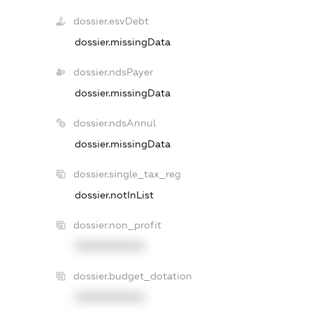
dossier.esvDebt
dossier.missingData
dossier.ndsPayer
dossier.missingData
dossier.ndsAnnul
dossier.missingData
dossier.single_tax_reg
dossier.notInList
dossier.non_profit
XXXXXXXXXX
dossier.budget_dotation
XXXXXXXXXX