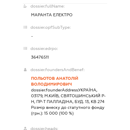
dossier.fullName:
МАРАНТА ЕЛЕКТРО
dossier.opfSubType:
-
dossier.edrpo:
36476511
dossier.foundersAndBenef:
ПОЛЬОТОВ АНАТОЛІЙ
ВОЛОДИМИРОВИЧ
dossier.founderAddress
УКРАЇНА,
03179, М.КИЇВ, СВЯТОШИНСЬКИЙ Р-
Н, ПР-Т ПАЛЛАДІНА, БУД. 13, КВ 274
Розмір внеску до статутного фонду
(грн.):
15 000
(100 %)
dossier.heads: