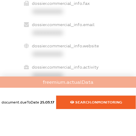
dossier.commercial_info.fax
XXXXXXXXXX
dossier.commercial_info.email
XXXXXXXXXX
dossier.commercial_info.website
XXXXXXXXXX
dossier.commercial_info.activity
XXXXXXXXXX
freemium.actualData
freemium.exampleText_1
document.dueToDate
25.03.17
SEARCH.ONMONITORING
freemium.exampleText_2
freemium.anonymousPerSearch2
FREEMIUM.DETAILS
FREEMIUM.REGISTER