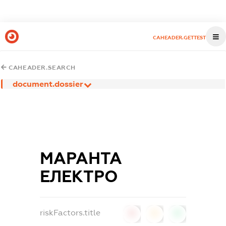
CAHEADER.GETTEST
CAHEADER.SEARCH
document.dossier
МАРАНТА
ЕЛЕКТРО
riskFactors.title
0
0
0