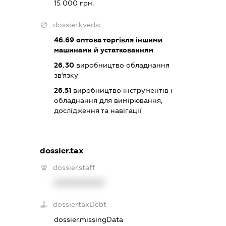
15 000 грн.
dossier.kveds:
46.69
оптова торгівля іншими
машинами й устаткованням
26.30
виробництво обладнання
зв'язку
26.51
виробництво інструментів і
обладнання для вимірювання,
дослідження та навігації
dossier.tax
dossier.staff
XXXXXXXXXX
dossier.taxDebt
dossier.missingData