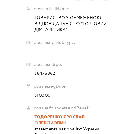
dossier.fullName:
ТОВАРИСТВО З ОБМЕЖЕНОЮ
ВІДПОВІДАЛЬНІСТЮ "ТОРГОВИЙ
ДІМ "АРКТИКА"
dossier.opfSubType:
-
dossier.edrpo:
36476862
dossier.regDate:
31.03.09
dossier.foundersAndBenef:
ТОДОРЕНКО ЯРОСЛАВ
ОЛЕКСІЙОВИЧ
statements.nationality:
Україна