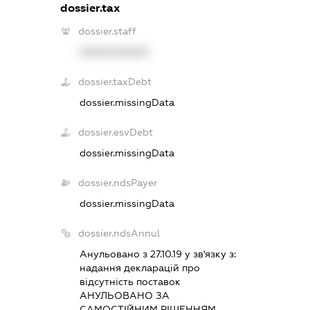
dossier.tax
dossier.staff
XXXXXXXXXX
dossier.taxDebt
dossier.missingData
dossier.esvDebt
dossier.missingData
dossier.ndsPayer
dossier.missingData
dossier.ndsAnnul
Анульовано з 27.10.19 у зв'язку з:
надання декларацiй про
вiдсутнiсть поставок
АНУЛЬОВАНО ЗА
САМОСТIЙНИМ РIШЕННЯМ