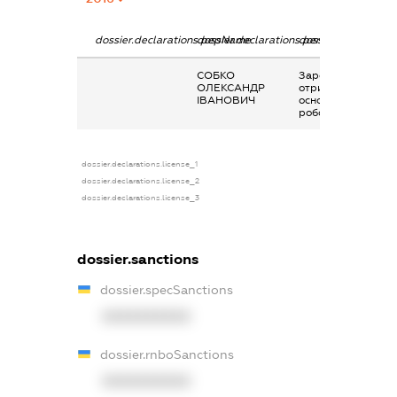
dossier.declarations.pepName
dossier.declarations.personName
dossier.declaratio
СОБКО
Заробітна плата
ОЛЕКСАНДР
отримана за
ІВАНОВИЧ
основним місцем
роботи
dossier.declarations.license_1
dossier.declarations.license_2
dossier.declarations.license_3
dossier.sanctions
dossier.specSanctions
XXXXXXXXXX
dossier.rnboSanctions
XXXXXXXXXX