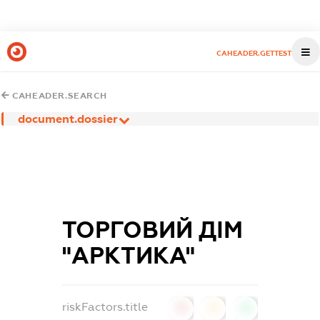
CAHEADER.GETTEST
CAHEADER.SEARCH
document.dossier
ТОРГОВИЙ ДІМ
"АРКТИКА"
riskFactors.title
0
0
0