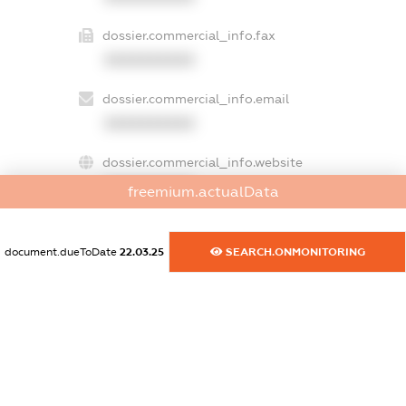
dossier.commercial_info.fax
XXXXXXXXXX
dossier.commercial_info.email
XXXXXXXXXX
dossier.commercial_info.website
XXXXXXXXXX
freemium.actualData
dossier.commercial_info.activity
XXXXXXXXXX
document.dueToDate
22.03.25
SEARCH.ONMONITORING
freemium.exampleText_1
freemium.exampleText_2
freemium.anonymousPerSearch2
FREEMIUM.DETAILS