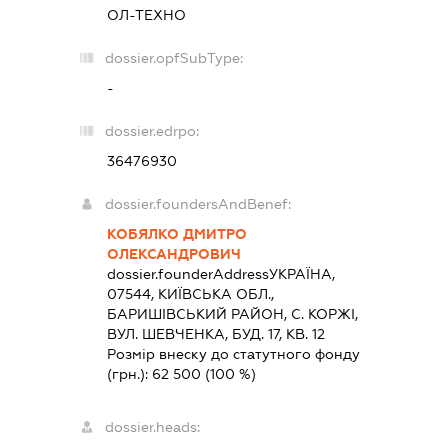
ОЛ-ТЕХНО
dossier.opfSubType:
-
dossier.edrpo:
36476930
dossier.foundersAndBenef:
КОБЯЛКО ДМИТРО
ОЛЕКСАНДРОВИЧ
dossier.founderAddress
УКРАЇНА,
07544, КИЇВСЬКА ОБЛ.,
БАРИШIВСЬКИЙ РАЙОН, С. КОРЖІ,
ВУЛ. ШЕВЧЕНКА, БУД. 17, КВ. 12
Розмір внеску до статутного фонду
(грн.):
62 500
(100 %)
dossier.heads: