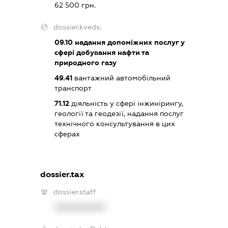
62 500 грн.
dossier.kveds:
09.10
надання допоміжних послуг у
сфері добування нафти та
природного газу
49.41
вантажний автомобільний
транспорт
71.12
діяльність у сфері інжинірингу,
геології та геодезії, надання послуг
технічного консультування в цих
сферах
dossier.tax
dossier.staff
XXXXXXXXXX