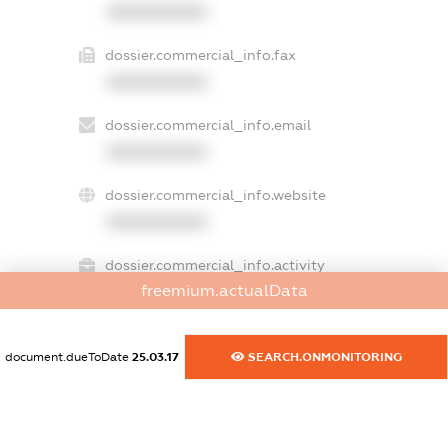
XXXXXXXXXX
dossier.commercial_info.fax
XXXXXXXXXX
dossier.commercial_info.email
XXXXXXXXXX
dossier.commercial_info.website
XXXXXXXXXX
dossier.commercial_info.activity
freemium.actualData
XXXXXXXXXX
document.dueToDate
25.03.17
SEARCH.ONMONITORING
freemium.exampleText_1
freemium.exampleText_2
freemium.anonymousPerSearch2
FREEMIUM.DETAILS