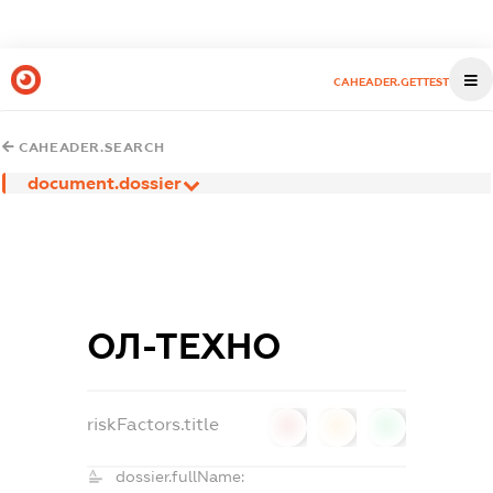
CAHEADER.GETTEST
CAHEADER.SEARCH
document.dossier
ОЛ-ТЕХНО
riskFactors.title
0
0
0
dossier.fullName: