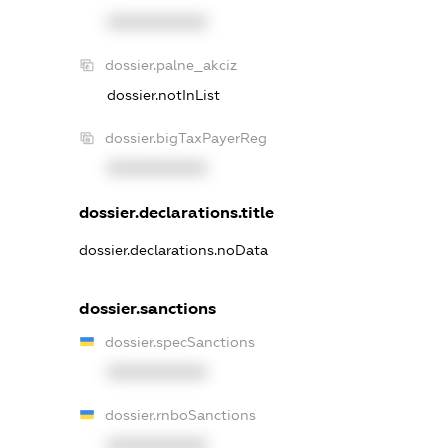
XXXXXXXXXX
dossier.palne_akciz
dossier.notInList
dossier.bigTaxPayerReg
XXXXXXXXXX
dossier.declarations.title
dossier.declarations.noData
dossier.sanctions
dossier.specSanctions
XXXXXXXXXX
dossier.rnboSanctions
XXXXXXXXXX