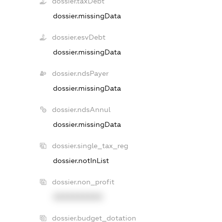
dossier.taxDebt
dossier.missingData
dossier.esvDebt
dossier.missingData
dossier.ndsPayer
dossier.missingData
dossier.ndsAnnul
dossier.missingData
dossier.single_tax_reg
dossier.notInList
dossier.non_profit
XXXXXXXXXX
dossier.budget_dotation