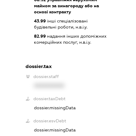
майном за винагороду або на
основі контракту
43.99
інші спеціалізовані
будівельні роботи, н.в.і.у.
82.99
надання інших допоміжних
комерційних послуг, н.в.і.у.
dossier.tax
dossier.staff
XXXXXXXXXX
dossier.taxDebt
dossier.missingData
dossier.esvDebt
dossier.missingData