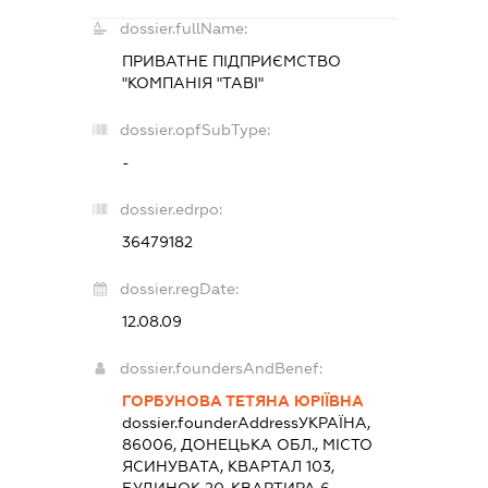
dossier.fullName:
ПРИВАТНЕ ПІДПРИЄМСТВО
"КОМПАНІЯ "ТАВІ"
dossier.opfSubType:
-
dossier.edrpo:
36479182
dossier.regDate:
12.08.09
dossier.foundersAndBenef:
ГОРБУНОВА ТЕТЯНА ЮРІЇВНА
dossier.founderAddress
УКРАЇНА,
86006, ДОНЕЦЬКА ОБЛ., МІСТО
ЯСИНУВАТА, КВАРТАЛ 103,
БУДИНОК 20, КВАРТИРА 6