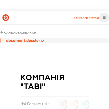
CAHEADER.GETTEST
CAHEADER.SEARCH
document.dossier
КОМПАНІЯ
"ТАВІ"
riskFactors.title
0
0
0