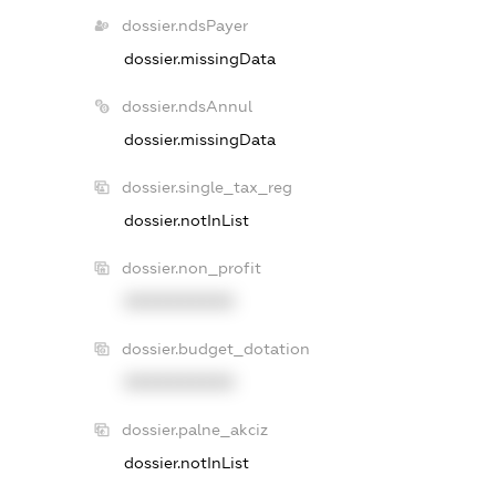
dossier.ndsPayer
dossier.missingData
dossier.ndsAnnul
dossier.missingData
dossier.single_tax_reg
dossier.notInList
dossier.non_profit
XXXXXXXXXX
dossier.budget_dotation
XXXXXXXXXX
dossier.palne_akciz
dossier.notInList