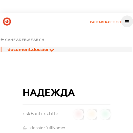
CAHEADER.GETTEST
CAHEADER.SEARCH
document.dossier
НАДЕЖДА
riskFactors.title
0
0
0
dossier.fullName: