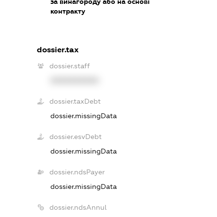
за винагороду або на основі
контракту
dossier.tax
dossier.staff
XXXXXXXXXX
dossier.taxDebt
dossier.missingData
dossier.esvDebt
dossier.missingData
dossier.ndsPayer
dossier.missingData
dossier.ndsAnnul