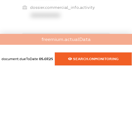
dossier.commercial_info.activity
XXXXXXXXXX
freemium.actualData
freemium.exampleText_1
freemium.exampleText_2
freemium.anonymousPerSearch2
document.dueToDate
05.07.25
SEARCH.ONMONITORING
FREEMIUM.DETAILS
FREEMIUM.REGISTER