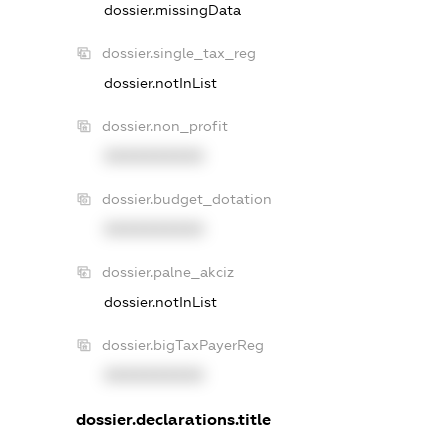
dossier.missingData
dossier.single_tax_reg
dossier.notInList
dossier.non_profit
XXXXXXXXXX
dossier.budget_dotation
XXXXXXXXXX
dossier.palne_akciz
dossier.notInList
dossier.bigTaxPayerReg
XXXXXXXXXX
dossier.declarations.title