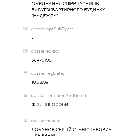
ОБ'ЄДНАННЯ СПІВВЛАСНИКІВ
БАГАТОКВАРТИРНОГО БУДИНКУ
"НАДЕЖДА"
dossier.opfSubType:
-
dossier.edrpo:
36479198
dossier.regDate:
18.08.09
dossier.foundersAndBenef:
ФІЗИЧНІ ОСОБИ
dossier.heads:
ЛОБАНОВ СЕРГІЙ СТАНІСЛАВОВИЧ
-
КЕРІВНИК