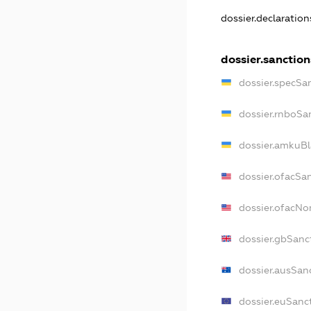
dossier.declaratio
dossier.sanction
dossier.specSa
dossier.rnboSa
dossier.amkuBl
dossier.ofacSa
dossier.ofacN
dossier.gbSanc
dossier.ausSan
dossier.euSanc