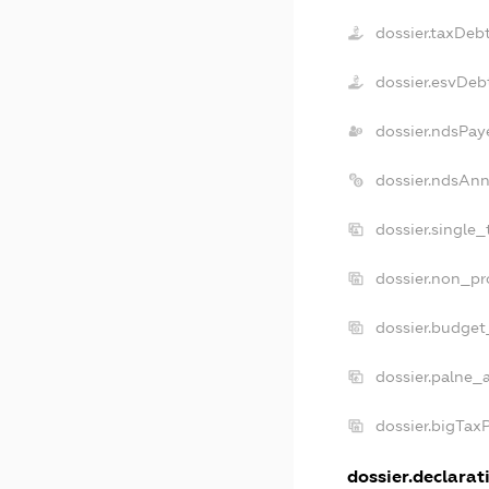
dossier.taxDeb
dossier.esvDeb
dossier.ndsPay
dossier.ndsAnn
dossier.single
dossier.non_pr
dossier.budget
dossier.palne_
dossier.bigTax
dossier.declarati