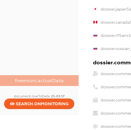
dossier.japanS
dossier.canada
dossier.rfSanct
dossier.russian
dossier.comme
dossier.commer
freemium.actualData
dossier.commer
document.dueToDate
25.03.17
dossier.commer
SEARCH.ONMONITORING
dossier.commer
dossier.commer