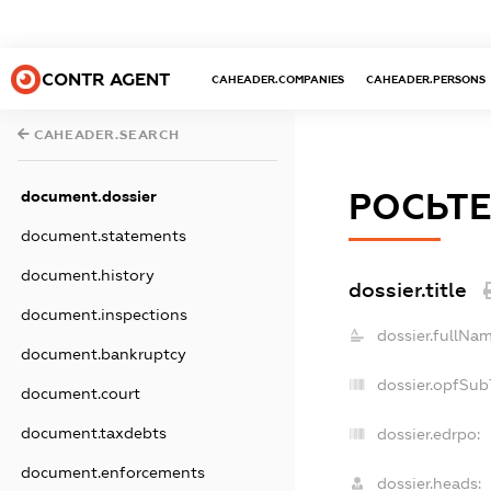
CONTR AGENT
CAHEADER.COMPANIES
CAHEADER.PERSONS
CAHEADER.SEARCH
РОСЬТ
document.dossier
document.statements
document.history
dossier.title
document.inspections
dossier.fullNam
document.bankruptcy
dossier.opfSub
document.court
document.taxdebts
dossier.edrpo:
document.enforcements
dossier.heads: