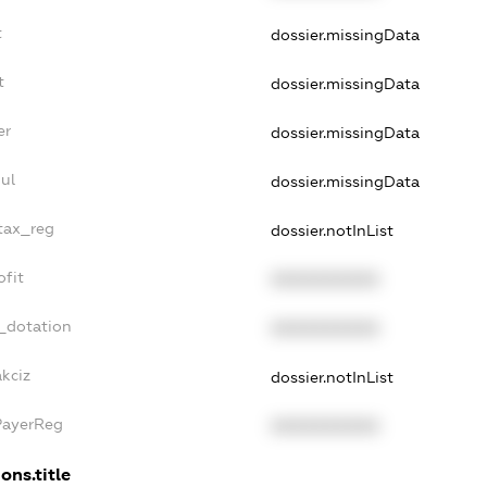
t
dossier.missingData
t
dossier.missingData
er
dossier.missingData
ul
dossier.missingData
_tax_reg
dossier.notInList
ofit
XXXXXXXXXX
_dotation
XXXXXXXXXX
akciz
dossier.notInList
PayerReg
XXXXXXXXXX
ons.title