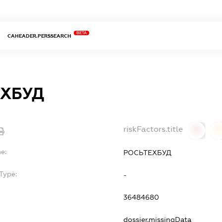
BETA
CAHEADER.PERSSEARCH
ЕХБУД
riskFactors.title
0
0
e:
РОСЬТЕХБУД
Type:
-
36484680
dossier.missingData