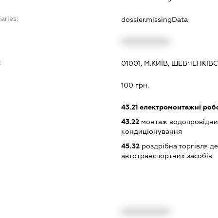
aries:
dossier.missingData
XXXXXXXXXX
:
01001, М.КИЇВ, ШЕВЧЕНКІ
100 грн.
43.21
електромонтажні роб
43.22
монтаж водопровідних
кондиціонування
45.32
роздрібна торгівля д
автотранспортних засобів
XXXXXXXXXX