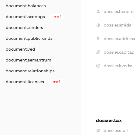
document.balances
dossier.benefici
document.scorings
new!
dossier.smida:
document.tenders
document.publicfunds
dossier.address
document.ved
dossier.capital:
document.semantrum
dossier.kveds:
document.relationships
document.licenses
new!
dossier.tax
dossier.staff