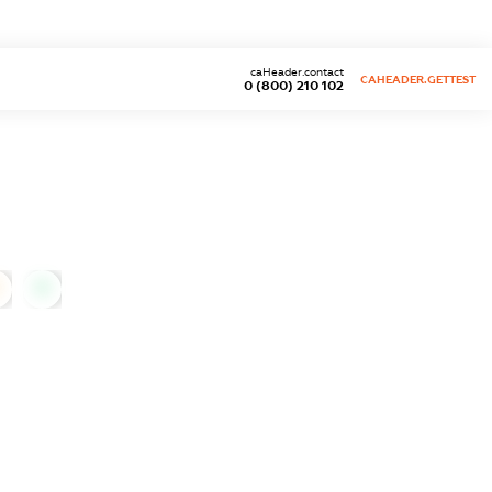
caHeader.contact
CAHEADER.GETTEST
0 (800) 210 102
0