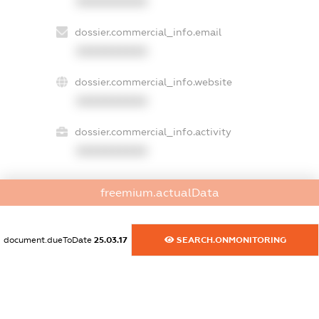
XXXXXXXXXX
dossier.commercial_info.email
XXXXXXXXXX
dossier.commercial_info.website
XXXXXXXXXX
dossier.commercial_info.activity
XXXXXXXXXX
freemium.actualData
freemium.exampleText_1
freemium.exampleText_2
freemium.anonymousPerSearch2
document.dueToDate
25.03.17
SEARCH.ONMONITORING
FREEMIUM.DETAILS
FREEMIUM.REGISTER