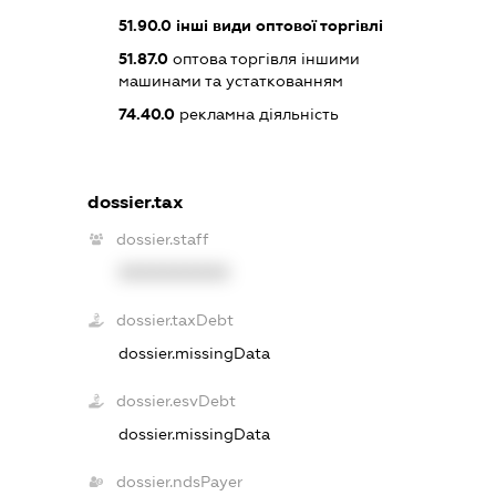
51.90.0
інші види оптової торгівлі
51.87.0
оптова торгівля іншими
машинами та устаткованням
74.40.0
рекламна діяльність
dossier.tax
dossier.staff
XXXXXXXXXX
dossier.taxDebt
dossier.missingData
dossier.esvDebt
dossier.missingData
dossier.ndsPayer