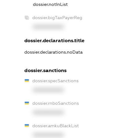
dossier.notInList
dossier.bigTaxPayerReg
XXXXXXXXXX
dossier.declarations.title
dossier.declarations.noData
dossier.sanctions
dossier.specSanctions
XXXXXXXXXX
dossier.rnboSanctions
XXXXXXXXXX
dossier.amkuBlackList
XXXXXXXXXX