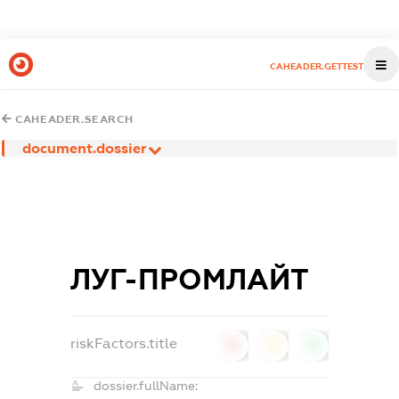
CAHEADER.GETTEST
CAHEADER.SEARCH
document.dossier
ЛУГ-ПРОМЛАЙТ
riskFactors.title
0
0
0
dossier.fullName: