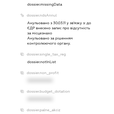
dossier.missingData
dossier.ndsAnnul
Анульовано з 30.03.11 у зв'язку з:
до
ЄДР внесено запис про вiдсутнiсть
за мiсцезнахо
Анульовано за рiшенням
контролюючого органу.
dossier.single_tax_reg
dossier.notInList
dossier.non_profit
XXXXXXXXXX
dossier.budget_dotation
XXXXXXXXXX
dossier.palne_akciz