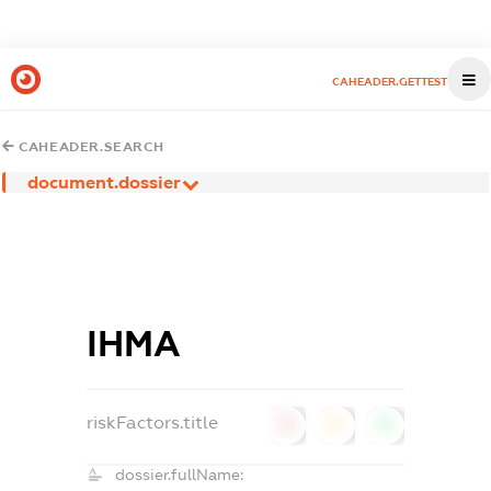
CAHEADER.GETTEST
CAHEADER.SEARCH
document.dossier
ІНМА
riskFactors.title
0
0
0
dossier.fullName: