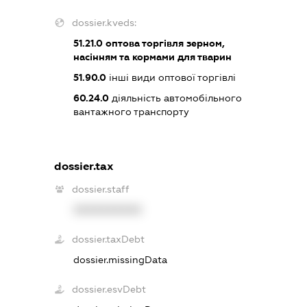
dossier.kveds:
51.21.0
оптова торгівля зерном,
насінням та кормами для тварин
51.90.0
інші види оптової торгівлі
60.24.0
діяльність автомобільного
вантажного транспорту
dossier.tax
dossier.staff
XXXXXXXXXX
dossier.taxDebt
dossier.missingData
dossier.esvDebt