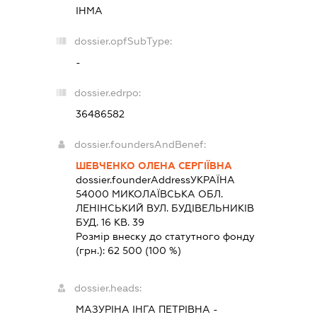
ІНМА
dossier.opfSubType:
-
dossier.edrpo:
36486582
dossier.foundersAndBenef:
ШЕВЧЕНКО ОЛЕНА СЕРГІЇВНА
dossier.founderAddress
УКРАЇНА
54000 МИКОЛАЇВСЬКА ОБЛ.
ЛЕНІНСЬКИЙ ВУЛ. БУДІВЕЛЬНИКІВ
БУД. 16 КВ. 39
Розмір внеску до статутного фонду
(грн.):
62 500
(100 %)
dossier.heads:
МАЗУРІНА ІНГА ПЕТРІВНА
-