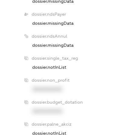
dossier.missingData
dossier.ndsPayer
dossier.missingData
dossier.ndsAnnul
dossier.missingData
dossier.single_tax_reg
dossier.notInList
dossier.non_profit
XXXXXXXXXX
dossier.budget_dotation
XXXXXXXXXX
dossier.palne_akciz
dossier.notInList