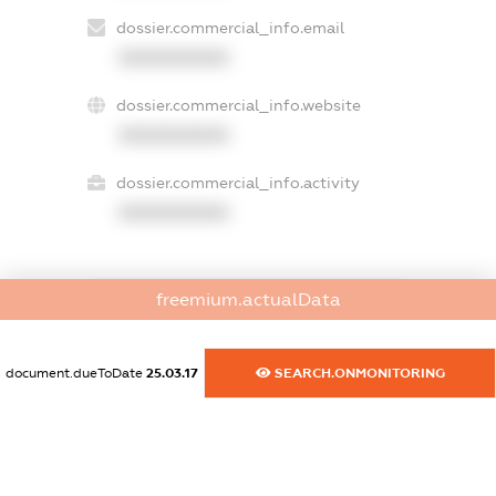
dossier.commercial_info.email
XXXXXXXXXX
dossier.commercial_info.website
XXXXXXXXXX
dossier.commercial_info.activity
XXXXXXXXXX
freemium.actualData
freemium.exampleText_1
freemium.exampleText_2
freemium.anonymousPerSearch2
document.dueToDate
25.03.17
SEARCH.ONMONITORING
FREEMIUM.DETAILS
FREEMIUM.REGISTER