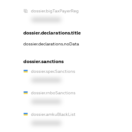
dossier.bigTaxPayerReg
XXXXXXXXXX
dossier.declarations.title
dossier.declarations.noData
dossier.sanctions
dossier.specSanctions
XXXXXXXXXX
dossier.rnboSanctions
XXXXXXXXXX
dossier.amkuBlackList
XXXXXXXXXX