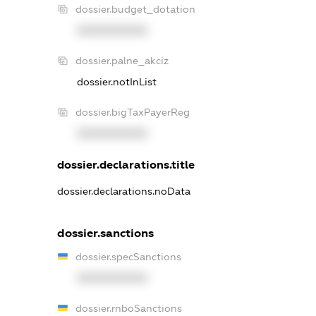
dossier.budget_dotation
XXXXXXXXXX
dossier.palne_akciz
dossier.notInList
dossier.bigTaxPayerReg
XXXXXXXXXX
dossier.declarations.title
dossier.declarations.noData
dossier.sanctions
dossier.specSanctions
XXXXXXXXXX
dossier.rnboSanctions