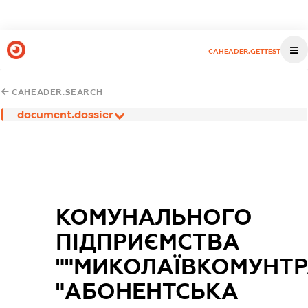
CAHEADER.GETTEST
CAHEADER.SEARCH
document.dossier
КОМУНАЛЬНОГО
ПІДПРИЄМСТВА
""МИКОЛАЇВКОМУНТР
"АБОНЕНТСЬКА