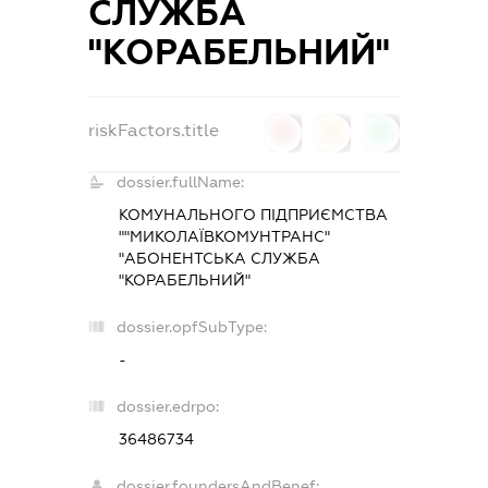
СЛУЖБА
"КОРАБЕЛЬНИЙ"
riskFactors.title
0
0
0
dossier.fullName:
КОМУНАЛЬНОГО ПІДПРИЄМСТВА
""МИКОЛАЇВКОМУНТРАНС"
"АБОНЕНТСЬКА СЛУЖБА
"КОРАБЕЛЬНИЙ"
dossier.opfSubType:
-
dossier.edrpo:
36486734
dossier.foundersAndBenef: