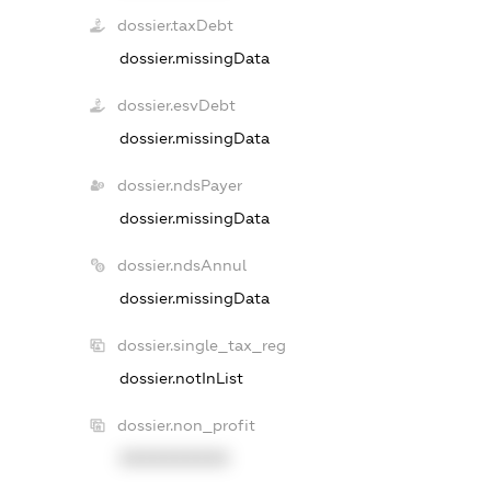
dossier.taxDebt
dossier.missingData
dossier.esvDebt
dossier.missingData
dossier.ndsPayer
dossier.missingData
dossier.ndsAnnul
dossier.missingData
dossier.single_tax_reg
dossier.notInList
dossier.non_profit
XXXXXXXXXX