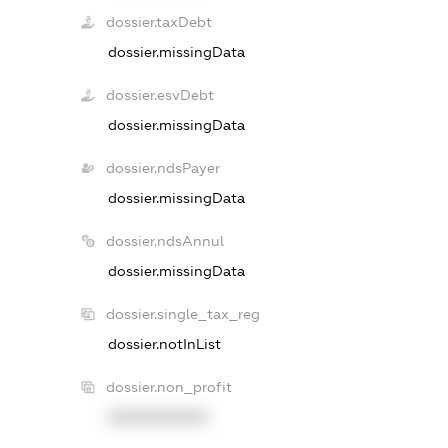
dossier.taxDebt
dossier.missingData
dossier.esvDebt
dossier.missingData
dossier.ndsPayer
dossier.missingData
dossier.ndsAnnul
dossier.missingData
dossier.single_tax_reg
dossier.notInList
dossier.non_profit
XXXXXXXXXX