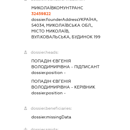
МИКОЛАЇВКОМУНТРАНС
32459822
dossier.founderAddress
УКРАЇНА,
54034, МИКОЛАЇВСЬКА ОБЛ.,
МІСТО МИКОЛАЇВ,
ВУЛ.КОВАЛЬСЬКА, БУДИНОК 199
dossier.heads:
ПОПАДІН ЄВГЕНІЯ
ВОЛОДИМИРІВНА
-
ПІДПИСАНТ
dossier.position -
ПОПАДІН ЄВГЕНІЯ
ВОЛОДИМИРІВНА
-
КЕРІВНИК
dossier.position -
dossier.beneficiaries:
dossier.missingData
dossier.smida: