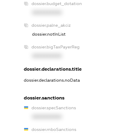
dossier.budget_dotation
XXXXXXXXXX
dossier.palne_akciz
dossier.notInList
dossier.bigTaxPayerReg
XXXXXXXXXX
dossier.declarations.title
dossier.declarations.noData
dossier.sanctions
dossier.specSanctions
XXXXXXXXXX
dossier.rnboSanctions