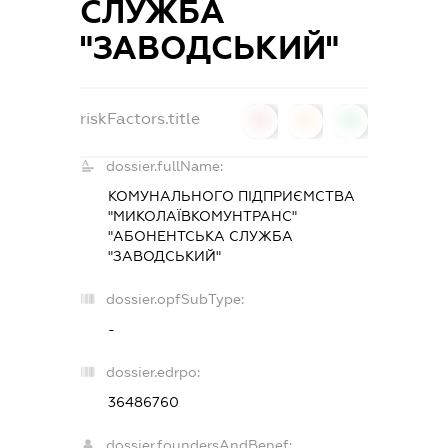
СЛУЖБА
"ЗАВОДСЬКИЙ"
riskFactors.title
0
0
0
dossier.fullName:
КОМУНАЛЬНОГО ПІДПРИЄМСТВА
"МИКОЛАЇВКОМУНТРАНС"
"АБОНЕНТСЬКА СЛУЖБА
"ЗАВОДСЬКИЙ"
dossier.opfSubType:
-
dossier.edrpo:
36486760
dossier.foundersAndBenef: