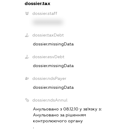
dossier.tax
dossier.staff
XXXXXXXXXX
dossier.taxDebt
dossier.missingData
dossier.esvDebt
dossier.missingData
dossier.ndsPayer
dossier.missingData
dossier.ndsAnnul
Анульовано з 08.12.10 у зв'язку з:
Анульовано за рiшенням
контролюючого органу
.