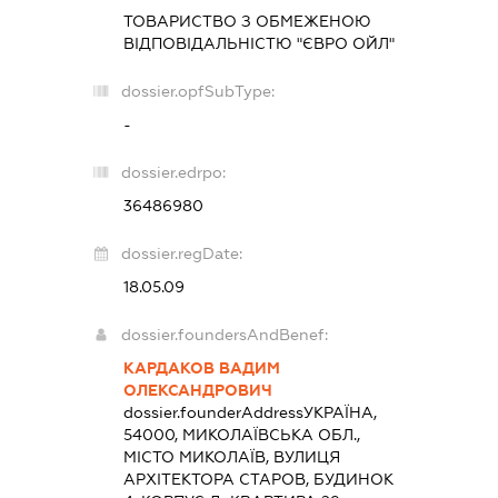
ТОВАРИСТВО З ОБМЕЖЕНОЮ
ВІДПОВІДАЛЬНІСТЮ "ЄВРО ОЙЛ"
dossier.opfSubType:
-
dossier.edrpo:
36486980
dossier.regDate:
18.05.09
dossier.foundersAndBenef:
КАРДАКОВ ВАДИМ
ОЛЕКСАНДРОВИЧ
dossier.founderAddress
УКРАЇНА,
54000, МИКОЛАЇВСЬКА ОБЛ.,
МІСТО МИКОЛАЇВ, ВУЛИЦЯ
АРХІТЕКТОРА СТАРОВ, БУДИНОК