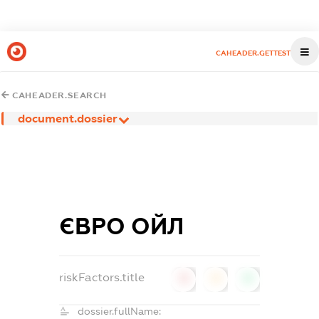
CAHEADER.GETTEST
CAHEADER.SEARCH
document.dossier
ЄВРО ОЙЛ
riskFactors.title
0
0
0
dossier.fullName: