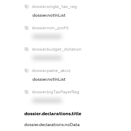
dossier.single_tax_reg
dossier.notInList
dossier.non_profit
XXXXXXXXXX
dossier.budget_dotation
XXXXXXXXXX
dossier.palne_akciz
dossier.notInList
dossier.bigTaxPayerReg
XXXXXXXXXX
dossier.declarations.title
dossier.declarations.noData