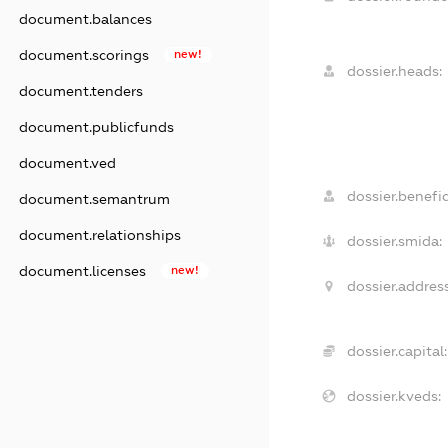
document.balances
document.scorings
new!
dossier.heads:
document.tenders
document.publicfunds
document.ved
dossier.benefic
document.semantrum
document.relationships
dossier.smida:
document.licenses
new!
dossier.address
dossier.capital:
dossier.kveds: