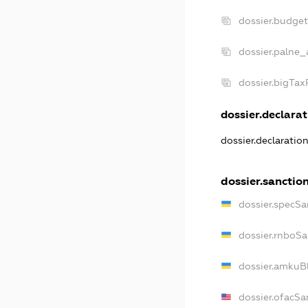
dossier.budge
dossier.palne_
dossier.bigTa
dossier.declarat
dossier.declaratio
dossier.sanctio
dossier.specSa
dossier.rnboSa
dossier.amkuBl
dossier.ofacSa