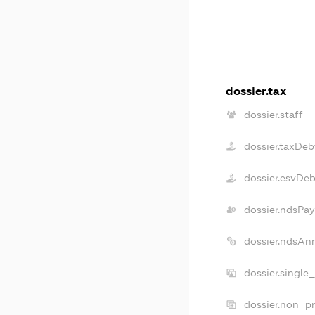
dossier.tax
dossier.staff
dossier.taxDeb
dossier.esvDeb
dossier.ndsPay
dossier.ndsAn
dossier.single
dossier.non_pr