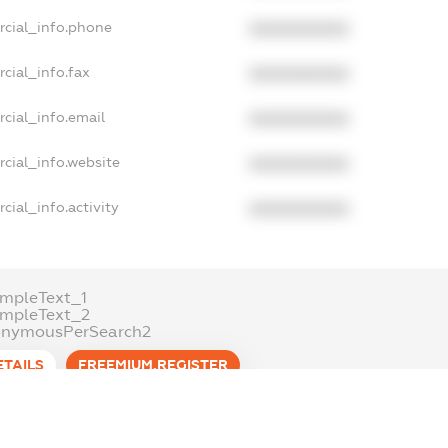
rcial_info.phone
XXXXXXXXXX
cial_info.fax
XXXXXXXXXX
cial_info.email
XXXXXXXXXX
cial_info.website
XXXXXXXXXX
cial_info.activity
XXXXXXXXXX
mpleText_1
ampleText_2
onymousPerSearch2
ETAILS
FREEMIUM.REGISTER