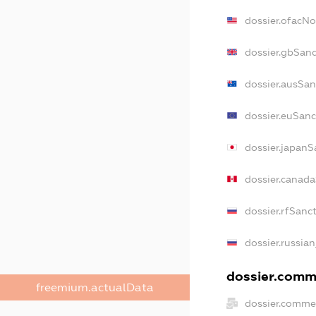
dossier.ofacN
dossier.gbSanc
dossier.ausSan
dossier.euSanc
dossier.japanS
dossier.canad
dossier.rfSanc
dossier.russian
dossier.comme
freemium.actualData
dossier.commer