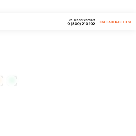
caHeader.contact
CAHEADER.GETTEST
0 (800) 210 102
0