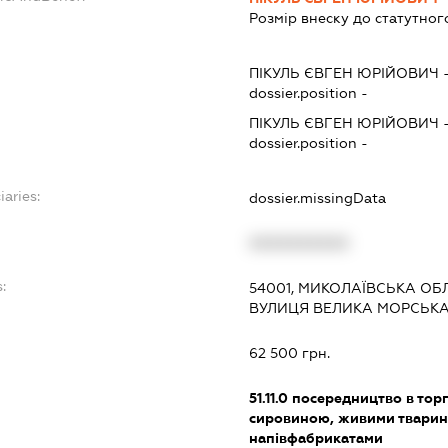
Розмір внеску до статутног
ПІКУЛЬ ЄВГЕН ЮРІЙОВИЧ
dossier.position -
ПІКУЛЬ ЄВГЕН ЮРІЙОВИЧ
dossier.position -
iaries:
dossier.missingData
XXXXXXXXXX
:
54001, МИКОЛАЇВСЬКА ОБЛ
ВУЛИЦЯ ВЕЛИКА МОРСЬКА,
62 500 грн.
51.11.0
посередництво в торг
сировиною, живими тварин
напівфабрикатами