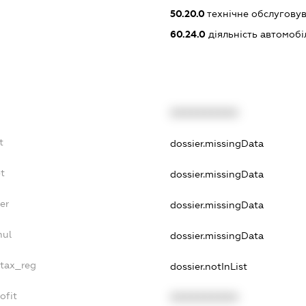
50.20.0
технічне обслуговув
60.24.0
діяльність автомоб
XXXXXXXXXX
t
dossier.missingData
t
dossier.missingData
er
dossier.missingData
nul
dossier.missingData
_tax_reg
dossier.notInList
ofit
XXXXXXXXXX