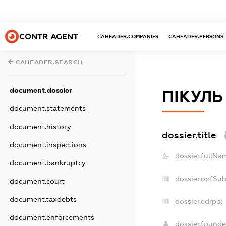
CONTR AGENT
CAHEADER.COMPANIES
CAHEADER.PERSONS
CAHEADER.SEARCH
document.dossier
ПІКУЛЬ
document.statements
document.history
dossier.title
document.inspections
dossier.fullNa
document.bankruptcy
dossier.opfSu
document.court
document.taxdebts
dossier.edrpo:
document.enforcements
dossier.found