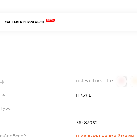
BETA
CAHEADER.PERSSEARCH
riskFactors.title
0
0
me:
ПІКУЛЬ
bType:
-
36487062
ersAndBenef:
ПІКУЛЬ ЄВГЕН ЮРІЙОВИЧ