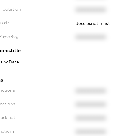
t_dotation
XXXXXXXXXX
akciz
dossier.notInList
xPayerReg
XXXXXXXXXX
ions.title
ns.noData
ns
nctions
XXXXXXXXXX
nctions
XXXXXXXXXX
ackList
XXXXXXXXXX
nctions
XXXXXXXXXX