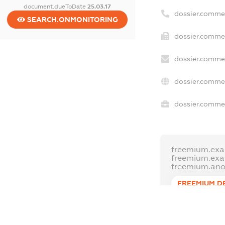
document.dueToDate
25.03.17
dossier.comme
SEARCH.ONMONITORING
dossier.commer
dossier.commer
dossier.commer
dossier.commer
freemium.exa
freemium.ex
freemium.an
FREEMIUM.D