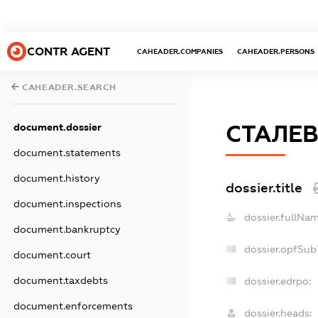
CONTR AGENT
CAHEADER.COMPANIES
CAHEADER.PERSONS
CAHEADER.SEARCH
СТАЛЕВ
document.dossier
document.statements
document.history
dossier.title
document.inspections
dossier.fullNam
document.bankruptcy
dossier.opfSub
document.court
document.taxdebts
dossier.edrpo:
document.enforcements
dossier.heads: