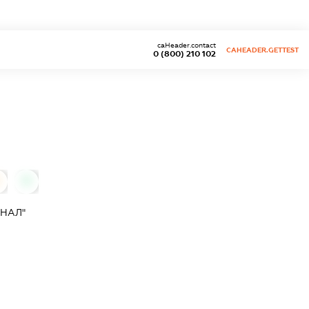
caHeader.contact
CAHEADER.GETTEST
0 (800) 210 102
0
ЕНАЛ"