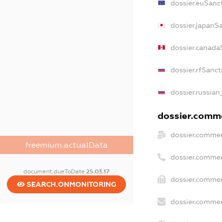
dossier.euSanc
dossier.japanS
dossier.canada
dossier.rfSanct
dossier.russian
dossier.comme
dossier.commer
freemium.actualData
dossier.commer
document.dueToDate
25.03.17
dossier.commer
SEARCH.ONMONITORING
dossier.commer