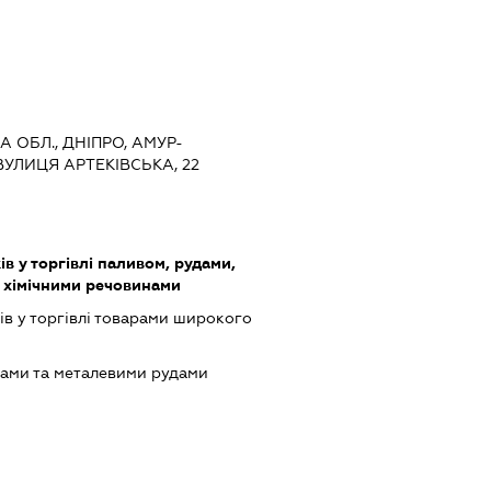
 ОБЛ., ДНІПРО, АМУР-
УЛИЦЯ АРТЕКІВСЬКА, 22
в у торгівлі паливом, рудами,
 хімічними речовинами
ів у торгівлі товарами широкого
лами та металевими рудами