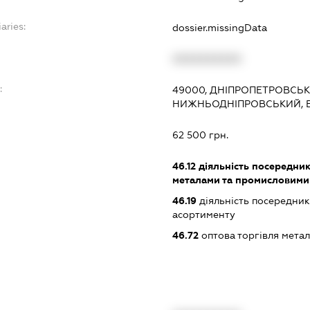
aries:
dossier.missingData
XXXXXXXXXX
:
49000, ДНІПРОПЕТРОВСЬКА
НИЖНЬОДНІПРОВСЬКИЙ, В
62 500 грн.
46.12
діяльність посередникі
металами та промисловими
46.19
діяльність посередник
асортименту
46.72
оптова торгівля мета