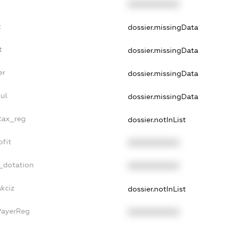
XXXXXXXXXX
t
dossier.missingData
t
dossier.missingData
er
dossier.missingData
ul
dossier.missingData
_tax_reg
dossier.notInList
ofit
XXXXXXXXXX
_dotation
XXXXXXXXXX
akciz
dossier.notInList
PayerReg
XXXXXXXXXX