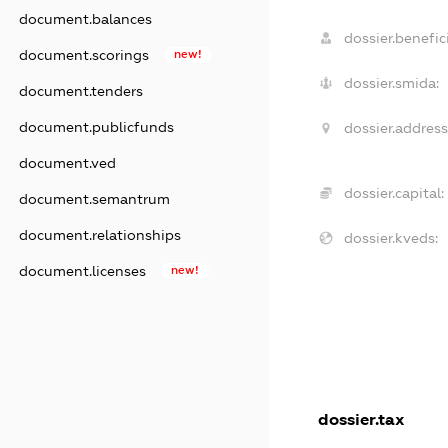
document.balances
dossier.benefici
document.scorings
new!
dossier.smida:
document.tenders
document.publicfunds
dossier.address
document.ved
dossier.capital:
document.semantrum
document.relationships
dossier.kveds:
document.licenses
new!
dossier.tax