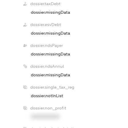
dossier.taxDebt
dossier.missingData
dossier.esvDebt
dossier.missingData
dossier.ndsPayer
dossier.missingData
dossier.ndsAnnul
dossier.missingData
dossier.single_tax_reg
dossier.notInList
dossier.non_profit
XXXXXXXXXX