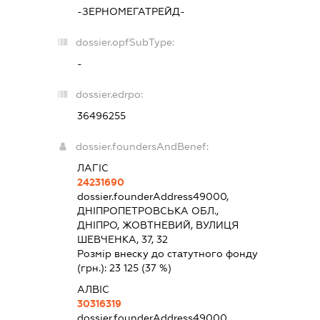
-ЗЕРНОМЕГАТРЕЙД-
dossier.opfSubType:
-
dossier.edrpo:
36496255
dossier.foundersAndBenef:
ЛАГІС
24231690
dossier.founderAddress
49000,
ДНІПРОПЕТРОВСЬКА ОБЛ.,
ДНІПРО, ЖОВТНЕВИЙ, ВУЛИЦЯ
ШЕВЧЕНКА, 37, 32
Розмір внеску до статутного фонду
(грн.):
23 125
(37 %)
АЛВІС
30316319
dossier.founderAddress
49000,