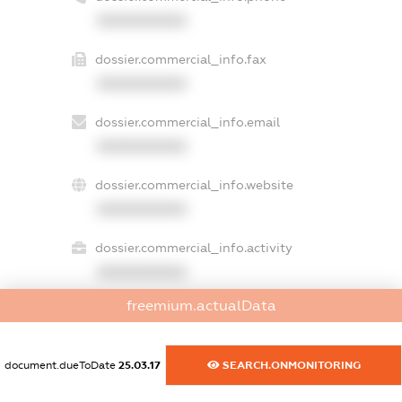
XXXXXXXXXX
dossier.commercial_info.fax
XXXXXXXXXX
dossier.commercial_info.email
XXXXXXXXXX
dossier.commercial_info.website
XXXXXXXXXX
dossier.commercial_info.activity
XXXXXXXXXX
freemium.actualData
freemium.exampleText_1
freemium.exampleText_2
document.dueToDate
25.03.17
SEARCH.ONMONITORING
freemium.anonymousPerSearch2