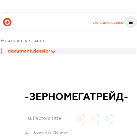
CAHEADER.GETTEST
CAHEADER.SEARCH
document.dossier
-ЗЕРНОМЕГАТРЕЙД-
riskFactors.title
0
0
0
dossier.fullName: