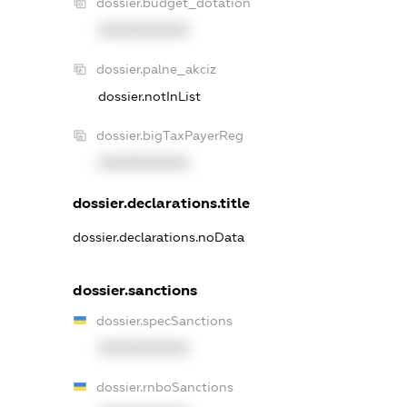
dossier.budget_dotation
XXXXXXXXXX
dossier.palne_akciz
dossier.notInList
dossier.bigTaxPayerReg
XXXXXXXXXX
dossier.declarations.title
dossier.declarations.noData
dossier.sanctions
dossier.specSanctions
XXXXXXXXXX
dossier.rnboSanctions