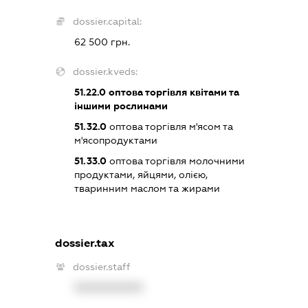
dossier.capital:
62 500 грн.
dossier.kveds:
51.22.0
оптова торгівля квітами та
іншими рослинами
51.32.0
оптова торгівля м'ясом та
м'ясопродуктами
51.33.0
оптова торгівля молочними
продуктами, яйцями, олією,
тваринним маслом та жирами
dossier.tax
dossier.staff
XXXXXXXXXX