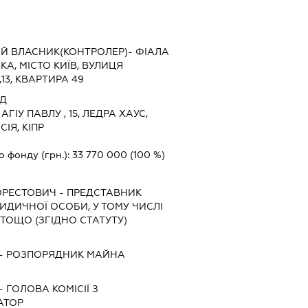
Й ВЛАСНИК(КОНТРОЛЕР)- ФІАЛА
А, МІСТО КИЇВ, ВУЛИЦЯ
13, КВАРТИРА 49
ЕД
, АГІУ ПАВЛУ , 15, ЛЕДРА ХАУС,
СІЯ, КІПР
о фонду (грн.):
33 770 000
(100 %)
ОРЕСТОВИЧ
-
ПРЕДСТАВНИК
РИДИЧНОЇ ОСОБИ, У ТОМУ ЧИСЛІ
ТОЩО (ЗГІДНО СТАТУТУ)
-
РОЗПОРЯДНИК МАЙНА
-
ГОЛОВА КОМІСІЇ З
АТОР