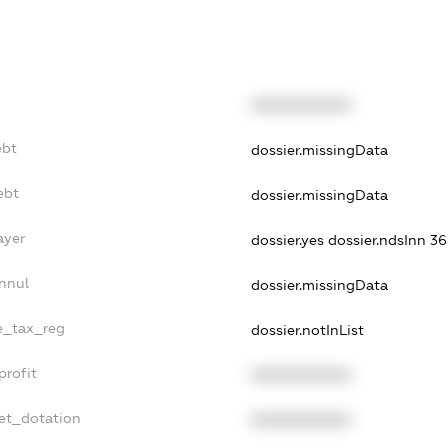
XXXXXXXXXX
ebt
dossier.missingData
ebt
dossier.missingData
ayer
dossier.yes
dossier.ndsInn 
nnul
dossier.missingData
le_tax_reg
dossier.notInList
profit
XXXXXXXXXX
et_dotation
XXXXXXXXXX