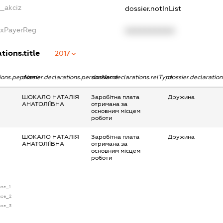
e_akciz
dossier.notInList
axPayerReg
XXXXXXXXXX
tions.title
2017
tions.pepName
dossier.declarations.personName
dossier.declarations.relType
dossier.declaratio
ШОКАЛО НАТАЛІЯ
Заробітна плата
Дружина
АНАТОЛІЇВНА
отримана за
основним місцем
роботи
ШОКАЛО НАТАЛІЯ
Заробітна плата
Дружина
АНАТОЛІЇВНА
отримана за
основним місцем
роботи
nse_1
ense_2
ense_3