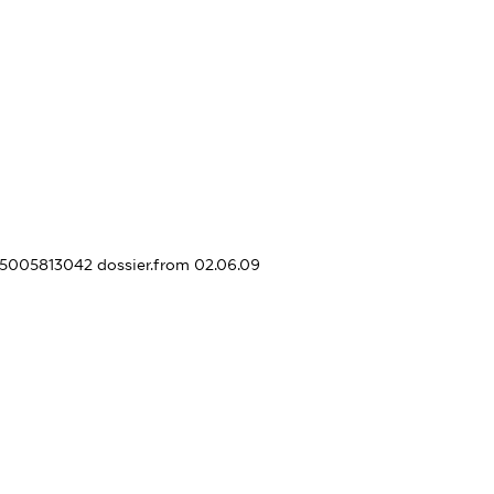
365005813042
dossier.from 02.06.09