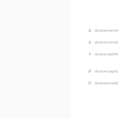
dossier.benef
dossier.smida
dossier.addre
dossier.capita
dossier.kveds