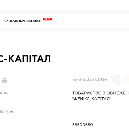
BETA
CAHEADER.PERSSEARCH
С-КАПІТАЛ
riskFactors.title
0
Name:
ТОВАРИСТВО З ОБМЕЖЕН
"ФЕНІКС-КАПІТАЛ"
ubType:
-
:
36500580