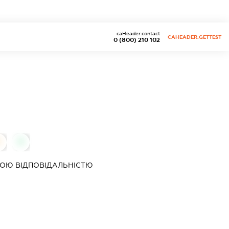
caHeader.contact
CAHEADER.GETTEST
0 (800) 210 102
0
0
ОЮ ВІДПОВІДАЛЬНІСТЮ