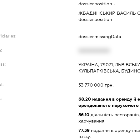
dossier.position -
ЖБАДИНСЬКИЙ ВАСИЛЬ 
dossier.position -
iciaries:
dossier.missingData
:
XXXXXXXXXX
ss:
УКРАЇНА, 79071, ЛЬВІВСЬК
КУЛЬПАРКІВСЬКА, БУДИНО
l:
33 770 000 грн.
:
68.20
надання в оренду й е
орендованого нерухомого
56.10
діяльність ресторанів
харчування
77.39
надання в оренду інши
н.в.і.у.