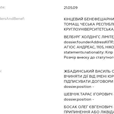
te:
21.05.09
ndersAndBenef:
КІНЦЕВИЙ БЕНЕФЕЦІАРНИ
ТОМАШ, ЧЕСЬКА РЕСПУБЛІК
КРУГЛОУНІВЕРСИТЕТСЬКА,
ВЕЛБУРГ ХОЛДІНГС ЛІМІТ
dossier.founderAddress
КІПР
АГІОС АНДРЕАС, 1105, НІКО
statements.nationality:
Кіпр
Розмір внеску до статутног
:
ЖБАДИНСЬКИЙ ВАСИЛЬ 
ВЧИНЯТИ ДІЇ ВІД ІМЕНІ Ю
ПІДПИСУВАТИ ДОГОВОРИ 
dossier.position -
ШЕВЧУК ТАРАС ІГОРОВИЧ
dossier.position -
БОСАК ОЛЕГ ЄВГЕНОВИЧ
ПРИПИНЕННЯ АБО ЛІКВІД