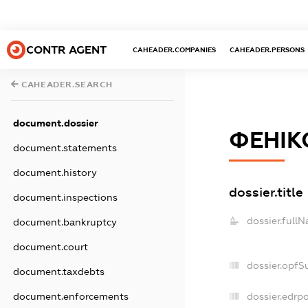
CONTR AGENT
CAHEADER.COMPANIES
CAHEADER.PERSONS
CAHEADER.SEARCH
document.dossier
ФЕНІК
document.statements
document.history
dossier.title
document.inspections
dossier.full
document.bankruptcy
document.court
dossier.opfS
document.taxdebts
document.enforcements
dossier.edrpo