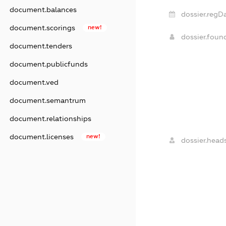
document.balances
dossier.regDa
document.scorings
new!
dossier.fou
document.tenders
document.publicfunds
document.ved
document.semantrum
document.relationships
document.licenses
new!
dossier.heads