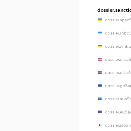
dossier.sancti
dossier.spec
dossier.rnbo
dossier.amku
dossier.ofac
dossier.ofa
dossier.gbSa
dossier.ausS
dossier.euSa
dossier.japa