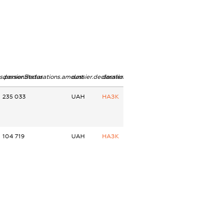
ns.personStatus
dossier.declarations.amount
dossier.declarations.currency
dossier.declarations.source
235 033
UAH
НАЗК
104 719
UAH
НАЗК