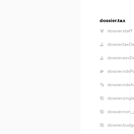
dossier.tax
dossier.staff
dossier.taxD
dossier.esvD
dossier.ndsP
dossier.ndsA
dossier.sing
dossier.non_
dossier.budg