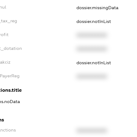
nul
dossier.missingData
_tax_reg
dossier.notInList
ofit
XXXXXXXXXX
t_dotation
XXXXXXXXXX
akciz
dossier.notInList
xPayerReg
XXXXXXXXXX
ions.title
ons.noData
ns
anctions
XXXXXXXXXX