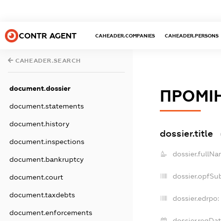
CONTR AGENT
CAHEADER.COMPANIES
CAHEADER.PERSONS
CAHEADER.SEARCH
document.dossier
ПРОМІ
document.statements
document.history
dossier.title
document.inspections
dossier.fullNa
document.bankruptcy
dossier.opfSu
document.court
document.taxdebts
dossier.edrpo:
document.enforcements
dossier.regDat