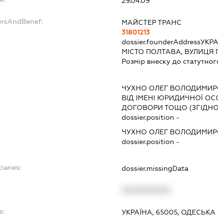
29.04.09
ersAndBenef:
МАЙСТЕР ТРАНС
31801213
dossier.founderAddress
УКРА
МІСТО ПОЛТАВА, ВУЛИЦЯ П
Розмір внеску до статутног
ЧУХНО ОЛЕГ ВОЛОДИМИ
ВІД ІМЕНІ ЮРИДИЧНОЇ ОС
ДОГОВОРИ ТОЩО (ЗГІДНО
dossier.position -
ЧУХНО ОЛЕГ ВОЛОДИМИ
dossier.position -
iaries:
dossier.missingData
XXXXXXXXXX
s:
УКРАЇНА, 65005, ОДЕСЬКА