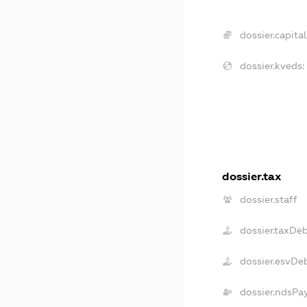
dossier.capital
dossier.kveds:
dossier.tax
dossier.staff
dossier.taxDe
dossier.esvDe
dossier.ndsPa