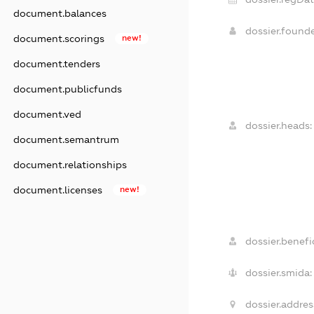
document.balances
dossier.found
document.scorings
new!
document.tenders
document.publicfunds
document.ved
dossier.heads:
document.semantrum
document.relationships
document.licenses
new!
dossier.benefic
dossier.smida:
dossier.addres