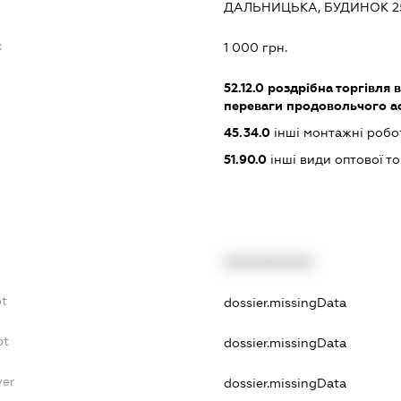
ДАЛЬНИЦЬКА, БУДИНОК 2
:
1 000 грн.
52.12.0
роздрібна торгівля в
переваги продовольчого а
45.34.0
інші монтажні робо
51.90.0
інші види оптової то
XXXXXXXXXX
bt
dossier.missingData
bt
dossier.missingData
yer
dossier.missingData