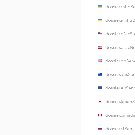
dossier.rnboS
dossier.amkuB
dossier.ofacS
dossier.ofac
dossier.gbSan
dossier.ausSa
dossier.euSan
dossier.japan
dossier.canad
dossier.rfSanc