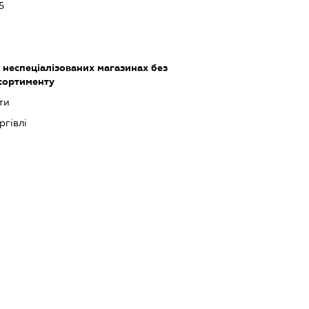
5
 неспеціалізованих магазинах без
сортименту
ти
ргівлі