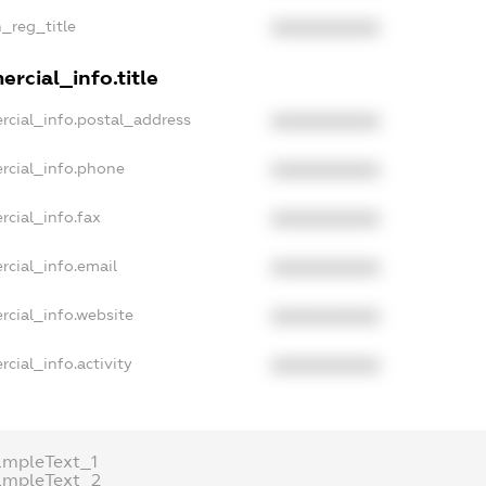
n_reg_title
XXXXXXXXXX
rcial_info.title
rcial_info.postal_address
XXXXXXXXXX
rcial_info.phone
XXXXXXXXXX
rcial_info.fax
XXXXXXXXXX
rcial_info.email
XXXXXXXXXX
rcial_info.website
XXXXXXXXXX
cial_info.activity
XXXXXXXXXX
ampleText_1
ampleText_2