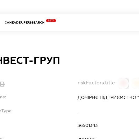
BETA
CAHEADER.PERSSEARCH
НВЕСТ-ГРУП
riskFactors.title
0
0
me:
ДОЧІРНЄ ПІДПРИЄМСТВО "
bType:
-
36501343
e: