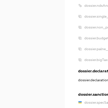
dossier.ndsAn
dossier.single
dossier.non_pr
dossier.budge
dossier.palne_
dossier.bigTa
dossier.declarat
dossier.declarati
dossier.sanctio
dossier.specS