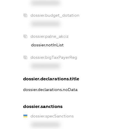
XXXXXXXXXX
dossier.budget_dotation
XXXXXXXXXX
dossier.palne_akciz
dossier.notInList
dossier.bigTaxPayerReg
XXXXXXXXXX
dossier.declarations.title
dossier.declarations.noData
dossier.sanctions
dossier.specSanctions
XXXXXXXXXX