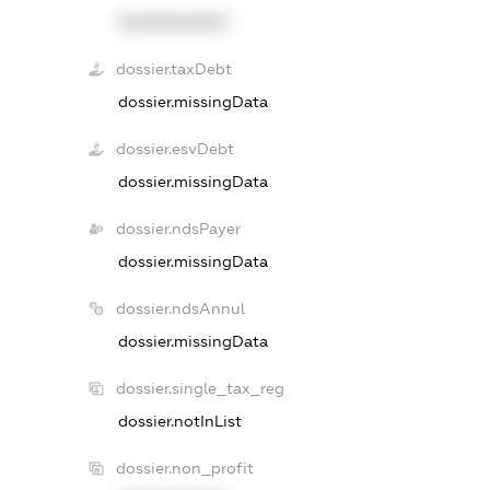
XXXXXXXXXX
dossier.taxDebt
dossier.missingData
dossier.esvDebt
dossier.missingData
dossier.ndsPayer
dossier.missingData
dossier.ndsAnnul
dossier.missingData
dossier.single_tax_reg
dossier.notInList
dossier.non_profit