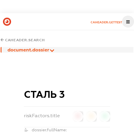
CAHEADER.GETTEST
CAHEADER.SEARCH
document.dossier
СТАЛЬ 3
riskFactors.title
0
0
0
dossier.fullName: