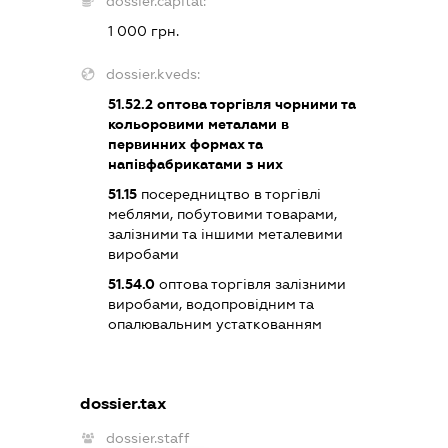
dossier.capital:
1 000 грн.
dossier.kveds:
51.52.2
оптова торгівля чорними та
кольоровими металами в
первинних формах та
напівфабрикатами з них
51.15
посередництво в торгівлі
меблями, побутовими товарами,
залізними та іншими металевими
виробами
51.54.0
оптова торгівля залізними
виробами, водопровідним та
опалювальним устаткованням
dossier.tax
dossier.staff