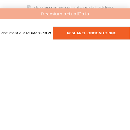
dossier.commercial_info.postal_address
freemium.actualData
XXXXXXXXXX
dossier.commercial_info.phone
document.dueToDate
25.10.21
SEARCH.ONMONITORING
XXXXXXXXXX
dossier.commercial_info.fax
XXXXXXXXXX
dossier.commercial_info.email
XXXXXXXXXX
dossier.commercial_info.website
XXXXXXXXXX
dossier.commercial_info.activity
XXXXXXXXXX