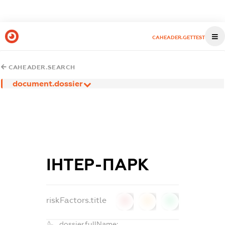
CAHEADER.GETTEST
CAHEADER.SEARCH
document.dossier
ІНТЕР-ПАРК
riskFactors.title
0
0
0
dossier.fullName: