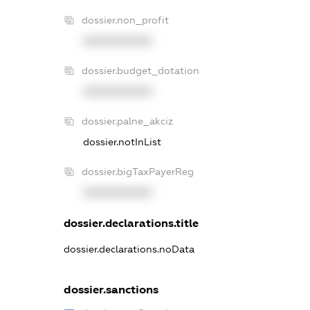
dossier.non_profit
XXXXXXXXXX
dossier.budget_dotation
XXXXXXXXXX
dossier.palne_akciz
dossier.notInList
dossier.bigTaxPayerReg
XXXXXXXXXX
dossier.declarations.title
dossier.declarations.noData
dossier.sanctions