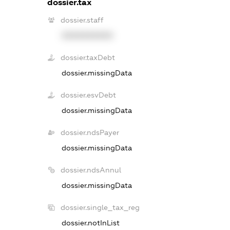
dossier.tax
dossier.staff
XXXXXXXXXX
dossier.taxDebt
dossier.missingData
dossier.esvDebt
dossier.missingData
dossier.ndsPayer
dossier.missingData
dossier.ndsAnnul
dossier.missingData
dossier.single_tax_reg
dossier.notInList