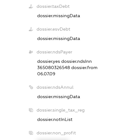
dossier.taxDebt
dossier.missingData
dossier.esvDebt
dossier.missingData
dossier.ndsPayer
dossier.yes
dossier.ndsInn
365080326548
dossier.from
06.07.09
dossier.ndsAnnul
dossier.missingData
dossier.single_tax_reg
dossier.notInList
dossier.non_profit