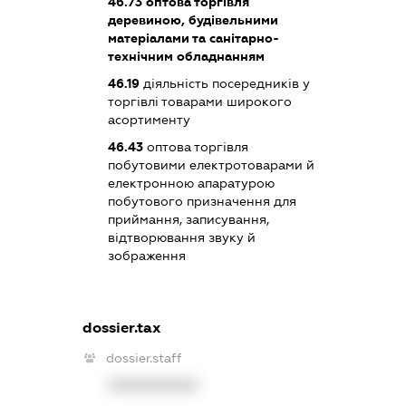
46.73
оптова торгівля
деревиною, будівельними
матеріалами та санітарно-
технічним обладнанням
46.19
діяльність посередників у
торгівлі товарами широкого
асортименту
46.43
оптова торгівля
побутовими електротоварами й
електронною апаратурою
побутового призначення для
приймання, записування,
відтворювання звуку й
зображення
dossier.tax
dossier.staff
XXXXXXXXXX