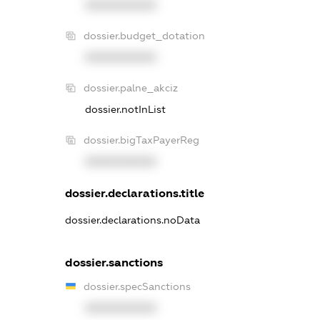
XXXXXXXXXX
dossier.budget_dotation
XXXXXXXXXX
dossier.palne_akciz
dossier.notInList
dossier.bigTaxPayerReg
XXXXXXXXXX
dossier.declarations.title
dossier.declarations.noData
dossier.sanctions
dossier.specSanctions
XXXXXXXXXX