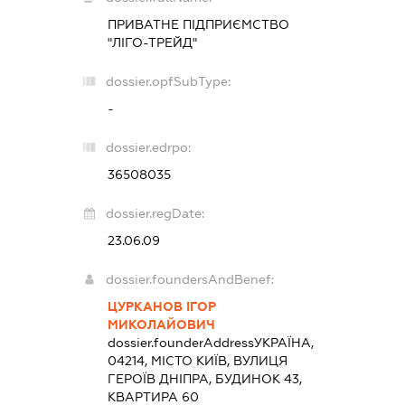
ПРИВАТНЕ ПІДПРИЄМСТВО
"ЛІГО-ТРЕЙД"
dossier.opfSubType:
-
dossier.edrpo:
36508035
dossier.regDate:
23.06.09
dossier.foundersAndBenef:
ЦУРКАНОВ ІГОР
МИКОЛАЙОВИЧ
dossier.founderAddress
УКРАЇНА,
04214, МІСТО КИЇВ, ВУЛИЦЯ
ГЕРОЇВ ДНІПРА, БУДИНОК 43,
КВАРТИРА 60