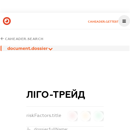
CAHEADER.GETTEST
CAHEADER.SEARCH
document.dossier
ЛІГО-ТРЕЙД
riskFactors.title
0
0
0
dossier.fullName: