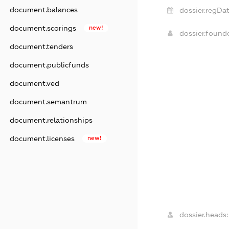
document.balances
dossier.regDat
document.scorings
new!
dossier.found
document.tenders
document.publicfunds
document.ved
document.semantrum
document.relationships
document.licenses
new!
dossier.heads: