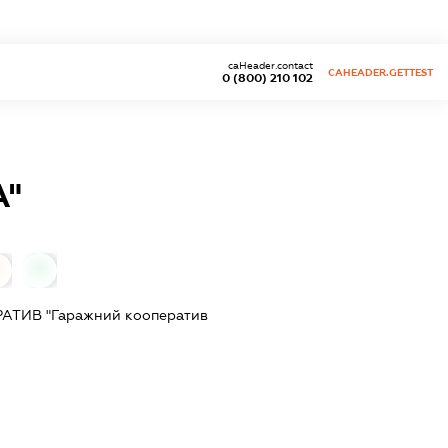
caHeader.contact
CAHEADER.GETTEST
0 (800) 210 102
А"
0
0
ТИВ "Гаражний кооператив