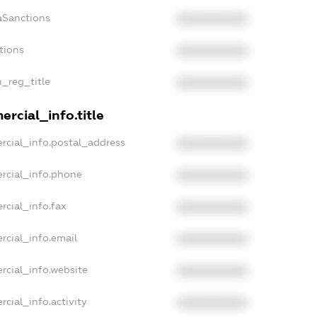
aSanctions
XXXXXXXXXX
tions
XXXXXXXXXX
n_reg_title
XXXXXXXXXX
rcial_info.title
rcial_info.postal_address
XXXXXXXXXX
rcial_info.phone
XXXXXXXXXX
rcial_info.fax
XXXXXXXXXX
rcial_info.email
XXXXXXXXXX
rcial_info.website
XXXXXXXXXX
cial_info.activity
XXXXXXXXXX