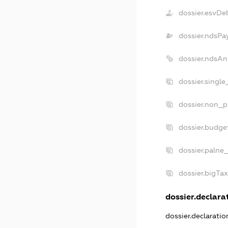
dossier.esvDe
dossier.ndsPa
dossier.ndsAn
dossier.singl
dossier.non_p
dossier.budge
dossier.palne
dossier.bigTa
dossier.declarat
dossier.declarati