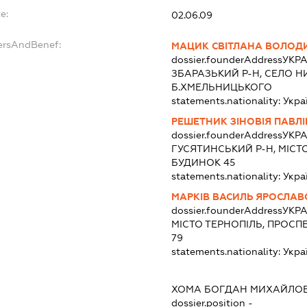
e:
02.06.09
ersAndBenef:
МАЦИК СВІТЛАНА ВОЛОД
dossier.founderAddress
УКРА
ЗБАРАЗЬКИЙ Р-Н, СЕЛО Н
Б.ХМЕЛЬНИЦЬКОГО
statements.nationality:
Укра
РЕШЕТНИК ЗІНОВІЯ ПАВЛ
dossier.founderAddress
УКРА
ГУСЯТИНСЬКИЙ Р-Н, МІСТ
БУДИНОК 45
statements.nationality:
Укра
МАРКІВ ВАСИЛЬ ЯРОСЛА
dossier.founderAddress
УКРА
МІСТО ТЕРНОПІЛЬ, ПРОСПЕ
79
statements.nationality:
Укра
ХОМА БОГДАН МИХАЙЛО
dossier.position -