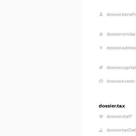
dossier.benefic
dossier.smida:
dossier.addres
dossier.capital
dossier.kveds:
dossier.tax
dossier.staff
dossier.taxDe