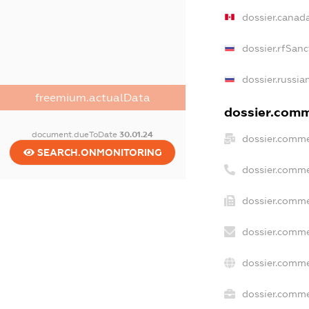
dossier.canad
dossier.rfSanc
dossier.russia
freemium.actualData
dossier.comme
document.dueToDate
30.01.24
dossier.comme
SEARCH.ONMONITORING
dossier.comme
dossier.comme
dossier.comme
dossier.comme
dossier.commer