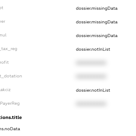
bt
dossier.missingData
yer
dossier.missingData
nul
dossier.missingData
e_tax_reg
dossier.notInList
rofit
XXXXXXXXXX
t_dotation
XXXXXXXXXX
_akciz
dossier.notInList
xPayerReg
XXXXXXXXXX
ions.title
ons.noData