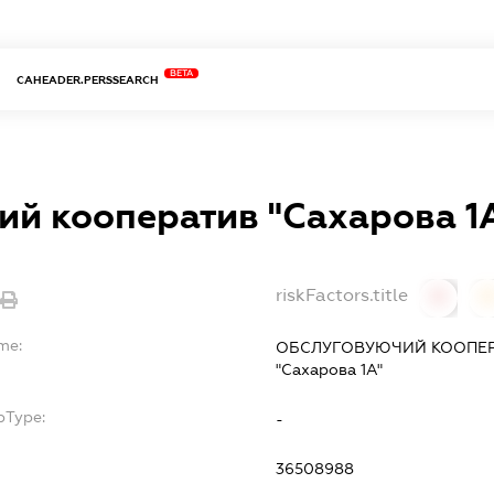
BETA
CAHEADER.PERSSEARCH
ий кооператив "Сахарова 1
riskFactors.title
0
me:
ОБСЛУГОВУЮЧИЙ КООПЕРА
"Сахарова 1А"
bType:
-
36508988