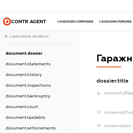
CONTR AGENT
CAHEADER.COMPANIES
CAHEADER.PERSONS
CAHEADER.SEARCH
document.dossier
Гаражн
document.statements
document.history
dossier.title
document.inspections
dossier.fullNa
document.bankruptcy
document.court
dossier.opfSu
document.taxdebts
dossier.edrpo:
document.enforcements