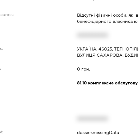
iaries:
Відсутні фізичні особи, які
бенефіціарного власника ю
XXXXXXXXXX
s:
УКРАЇНА, 46023, ТЕРНОПІЛ
ВУЛИЦЯ САХАРОВА, БУДИ
:
0 грн.
81.10
комплексне обслуговув
XXXXXXXXXX
bt
dossier.missingData