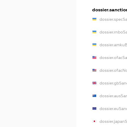
dossier.sanctio
dossier.specS
dossier.rnboS
dossier.amkuB
dossier.ofacS
dossier.ofac
dossier.gbSan
dossier.ausSa
dossier.euSan
dossier.japan