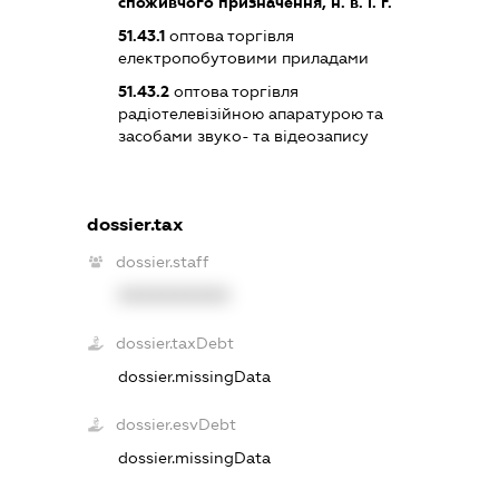
споживчого призначення, н. в. і. г.
51.43.1
оптова торгівля
електропобутовими приладами
51.43.2
оптова торгівля
радіотелевізійною апаратурою та
засобами звуко- та відеозапису
dossier.tax
dossier.staff
XXXXXXXXXX
dossier.taxDebt
dossier.missingData
dossier.esvDebt
dossier.missingData