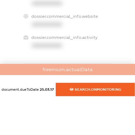
XXXXXXXXXX
dossier.commercial_info.website
XXXXXXXXXX
dossier.commercial_info.activity
XXXXXXXXXX
freemium.actualData
freemium.exampleText_1
freemium.exampleText_2
freemium.anonymousPerSearch2
document.dueToDate
25.03.17
SEARCH.ONMONITORING
FREEMIUM.DETAILS
FREEMIUM.REGISTER