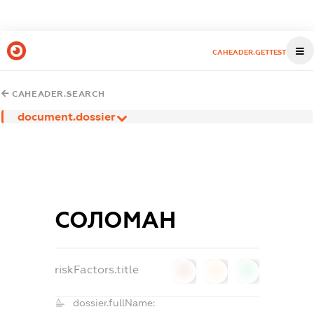
CAHEADER.GETTEST
CAHEADER.SEARCH
document.dossier
СОЛОМАН
riskFactors.title
0
0
0
dossier.fullName: