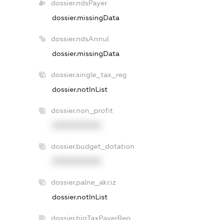
dossier.ndsPayer
dossier.missingData
dossier.ndsAnnul
dossier.missingData
dossier.single_tax_reg
dossier.notInList
dossier.non_profit
XXXXXXXXXX
dossier.budget_dotation
XXXXXXXXXX
dossier.palne_akciz
dossier.notInList
dossier.bigTaxPayerReg