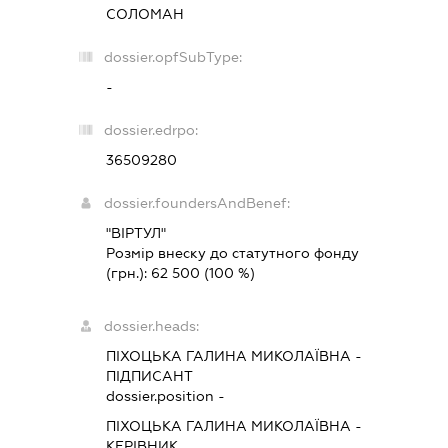
СОЛОМАН
dossier.opfSubType:
-
dossier.edrpo:
36509280
dossier.foundersAndBenef:
"ВІРТУЛ"
Розмір внеску до статутного фонду
(грн.):
62 500
(100 %)
dossier.heads:
ПІХОЦЬКА ГАЛИНА МИКОЛАЇВНА
-
ПІДПИСАНТ
dossier.position -
ПІХОЦЬКА ГАЛИНА МИКОЛАЇВНА
-
КЕРІВНИК