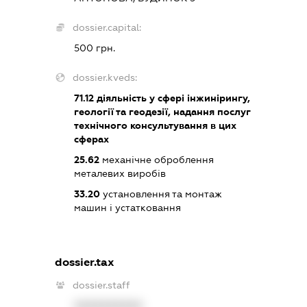
dossier.capital:
500 грн.
dossier.kveds:
71.12
діяльність у сфері інжинірингу,
геології та геодезії, надання послуг
технічного консультування в цих
сферах
25.62
механічне оброблення
металевих виробів
33.20
установлення та монтаж
машин і устатковання
dossier.tax
dossier.staff
XXXXXXXXXX