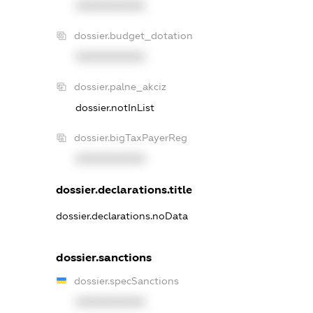
XXXXXXXXXX
dossier.budget_dotation
XXXXXXXXXX
dossier.palne_akciz
dossier.notInList
dossier.bigTaxPayerReg
XXXXXXXXXX
dossier.declarations.title
dossier.declarations.noData
dossier.sanctions
dossier.specSanctions
XXXXXXXXXX