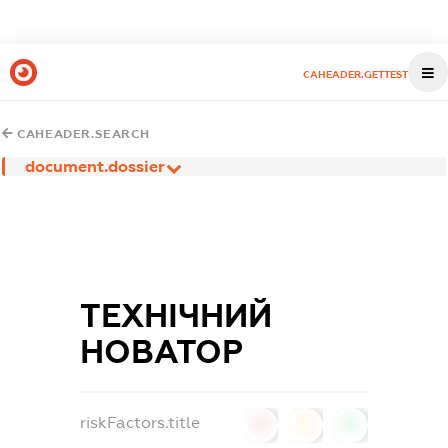
CAHEADER.GETTEST
CAHEADER.SEARCH
document.dossier
ТЕХНІЧНИЙ
НОВАТОР
riskFactors.title
0
0
0