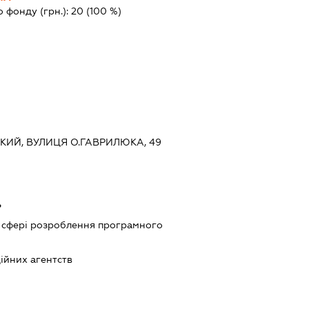
о фонду (грн.):
20
(100 %)
СЬКИЙ, ВУЛИЦЯ О.ГАВРИЛЮКА, 49
ь
у сфері розроблення програмного
ійних агентств