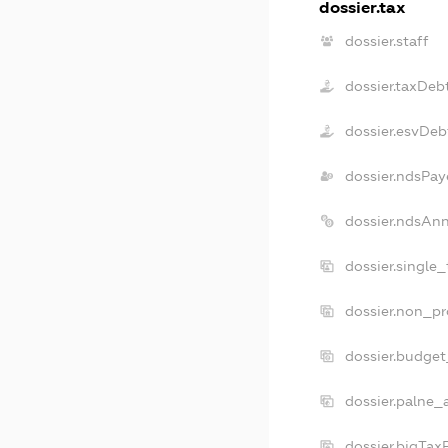
dossier.tax
dossier.staff
dossier.taxDeb
dossier.esvDeb
dossier.ndsPay
dossier.ndsAn
dossier.single
dossier.non_pr
dossier.budge
dossier.palne_
dossier.bigTa