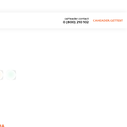
caHeader.contact
CAHEADER.GETTEST
0 (800) 210 102
0
НА