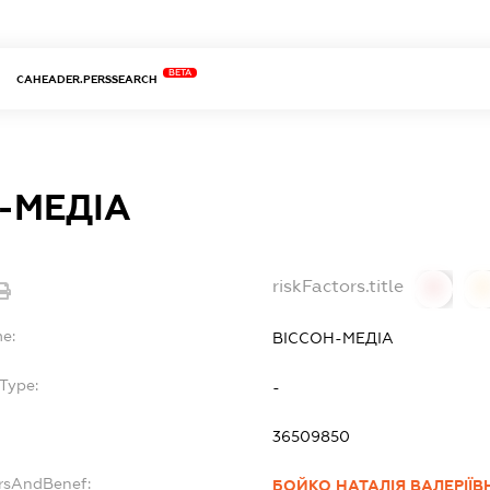
BETA
CAHEADER.PERSSEARCH
-МЕДІА
riskFactors.title
0
0
me:
ВІССОН-МЕДІА
Type:
-
36509850
ersAndBenef:
БОЙКО НАТАЛІЯ ВАЛЕРІЇВ