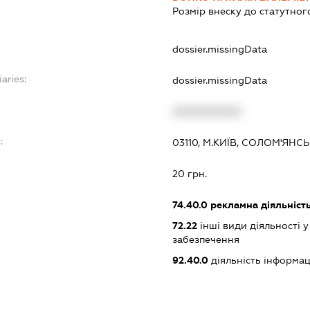
Розмір внеску до статутног
dossier.missingData
aries:
dossier.missingData
XXXXXXXXXX
:
03110, М.КИЇВ, СОЛОМ'ЯН
20 грн.
74.40.0
рекламна діяльніст
72.22
інші види діяльності 
забезпечення
92.40.0
діяльність інформац