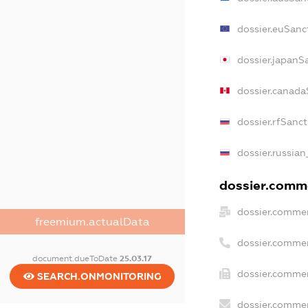
dossier.euSanc
dossier.japanS
dossier.canada
dossier.rfSanc
dossier.russian
dossier.comme
dossier.commer
freemium.actualData
dossier.commer
document.dueToDate
25.03.17
dossier.commer
SEARCH.ONMONITORING
dossier.commer