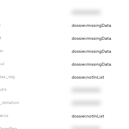
XXXXXXXXXX
t
dossier.missingData
t
dossier.missingData
er
dossier.missingData
nul
dossier.missingData
_tax_reg
dossier.notInList
ofit
XXXXXXXXXX
t_dotation
XXXXXXXXXX
akciz
dossier.notInList
xPayerReg