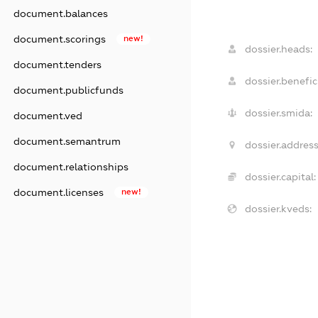
document.balances
document.scorings
new!
dossier.heads:
document.tenders
dossier.benefici
document.publicfunds
dossier.smida:
document.ved
document.semantrum
dossier.address
document.relationships
dossier.capital:
document.licenses
new!
dossier.kveds: