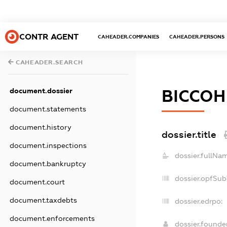
CONTR AGENT
CAHEADER.COMPANIES
CAHEADER.PERSONS
CAHEADER.SEARCH
document.dossier
ВІССОН
document.statements
document.history
dossier.title
document.inspections
dossier.fullNa
document.bankruptcy
dossier.opfSub
document.court
document.taxdebts
dossier.edrpo:
document.enforcements
dossier.found