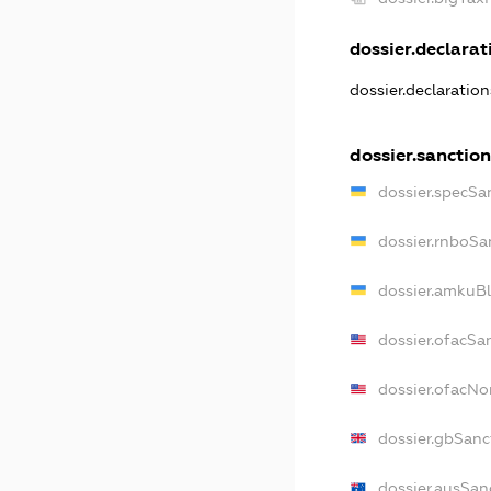
dossier.declarati
dossier.declaratio
dossier.sanction
dossier.specSa
dossier.rnboSa
dossier.amkuBl
dossier.ofacSa
dossier.ofacN
dossier.gbSanc
dossier.ausSan