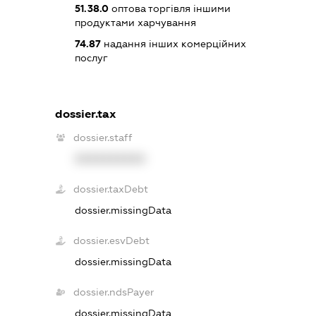
51.38.0
оптова торгівля іншими
продуктами харчування
74.87
надання інших комерційних
послуг
dossier.tax
dossier.staff
XXXXXXXXXX
dossier.taxDebt
dossier.missingData
dossier.esvDebt
dossier.missingData
dossier.ndsPayer
dossier.missingData