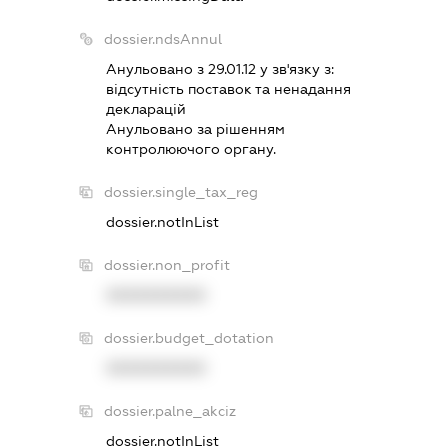
dossier.ndsAnnul
Анульовано з 29.01.12 у зв'язку з:
вiдсутнiсть поставок та ненадання
декларацiй
Анульовано за рiшенням
контролюючого органу.
dossier.single_tax_reg
dossier.notInList
dossier.non_profit
XXXXXXXXXX
dossier.budget_dotation
XXXXXXXXXX
dossier.palne_akciz
dossier.notInList