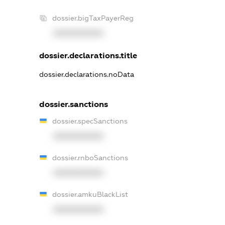
dossier.bigTaxPayerReg
XXXXXXXXXX
dossier.declarations.title
dossier.declarations.noData
dossier.sanctions
dossier.specSanctions
XXXXXXXXXX
dossier.rnboSanctions
XXXXXXXXXX
dossier.amkuBlackList
XXXXXXXXXX