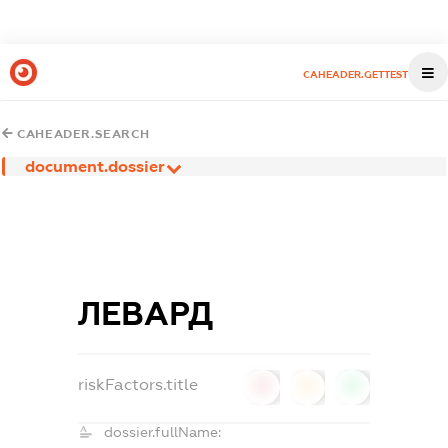
CAHEADER.GETTEST
CAHEADER.SEARCH
document.dossier
ЛЕВАРД
riskFactors.title
0
0
0
dossier.fullName: