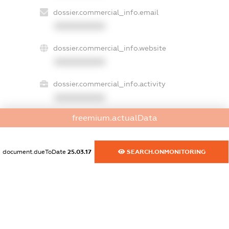
dossier.commercial_info.email
XXXXXXXXXX
dossier.commercial_info.website
XXXXXXXXXX
dossier.commercial_info.activity
XXXXXXXXXX
freemium.actualData
freemium.exampleText_1
freemium.exampleText_2
document.dueToDate
25.03.17
SEARCH.ONMONITORING
freemium.anonymousPerSearch2
FREEMIUM.DETAILS
FREEMIUM.REGISTER