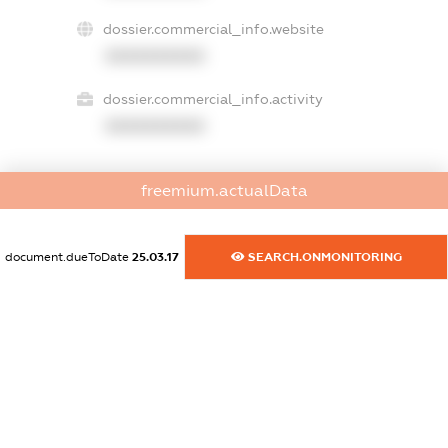
dossier.commercial_info.website
XXXXXXXXXX
dossier.commercial_info.activity
XXXXXXXXXX
freemium.actualData
freemium.exampleText_1
freemium.exampleText_2
freemium.anonymousPerSearch2
document.dueToDate
25.03.17
SEARCH.ONMONITORING
FREEMIUM.DETAILS
FREEMIUM.REGISTER