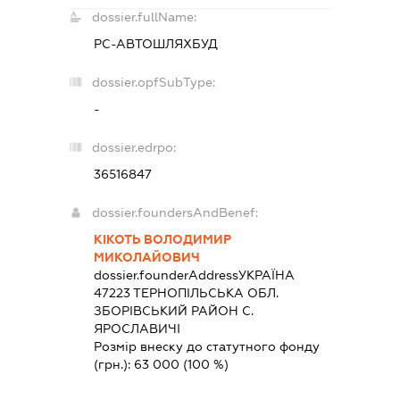
dossier.fullName:
РС-АВТОШЛЯХБУД
dossier.opfSubType:
-
dossier.edrpo:
36516847
dossier.foundersAndBenef:
КІКОТЬ ВОЛОДИМИР
МИКОЛАЙОВИЧ
dossier.founderAddress
УКРАЇНА
47223 ТЕРНОПIЛЬСЬКА ОБЛ.
ЗБОРIВСЬКИЙ РАЙОН С.
ЯРОСЛАВИЧІ
Розмір внеску до статутного фонду
(грн.):
63 000
(100 %)