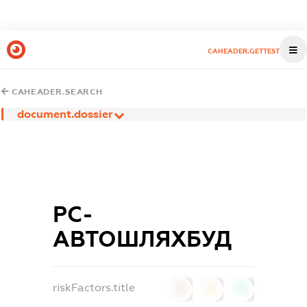
CAHEADER.GETTEST
CAHEADER.SEARCH
document.dossier
РС-
АВТОШЛЯХБУД
riskFactors.title
0
0
0