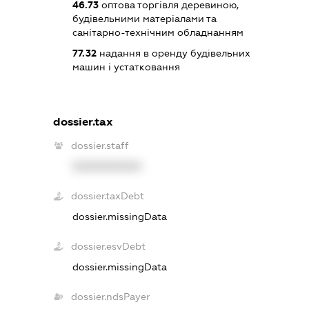
46.73
оптова торгівля деревиною,
будівельними матеріалами та
санітарно-технічним обладнанням
77.32
надання в оренду будівельних
машин і устатковання
dossier.tax
dossier.staff
XXXXXXXXXX
dossier.taxDebt
dossier.missingData
dossier.esvDebt
dossier.missingData
dossier.ndsPayer