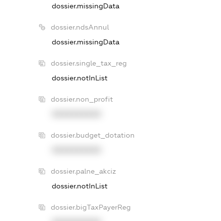
dossier.missingData
dossier.ndsAnnul
dossier.missingData
dossier.single_tax_reg
dossier.notInList
dossier.non_profit
XXXXXXXXXX
dossier.budget_dotation
XXXXXXXXXX
dossier.palne_akciz
dossier.notInList
dossier.bigTaxPayerReg