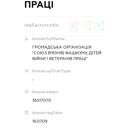
ПРАЦІ
riskFactors.title
0
0
0
dossier.fullName:
ГРОМАДСЬКА ОРГАНІЗАЦІЯ
"СОЮЗ В'ЯЗНІВ ФАШИЗМУ, ДІТЕЙ
ВІЙНИ І ВЕТЕРАНІВ ПРАЦІ"
dossier.opfSubType:
-
dossier.edrpo:
36517070
dossier.regDate:
16.07.09