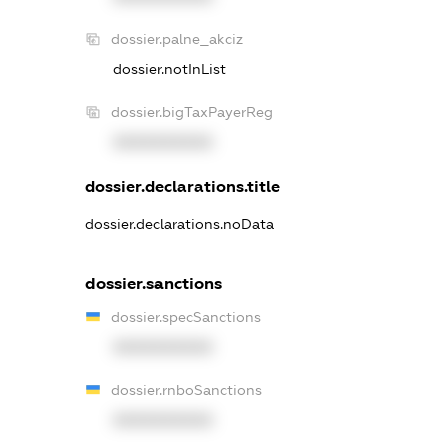
dossier.palne_akciz
dossier.notInList
dossier.bigTaxPayerReg
XXXXXXXXXX
dossier.declarations.title
dossier.declarations.noData
dossier.sanctions
dossier.specSanctions
XXXXXXXXXX
dossier.rnboSanctions
XXXXXXXXXX