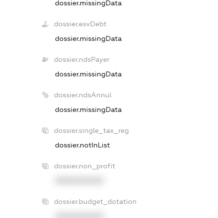
dossier.missingData
dossier.esvDebt
dossier.missingData
dossier.ndsPayer
dossier.missingData
dossier.ndsAnnul
dossier.missingData
dossier.single_tax_reg
dossier.notInList
dossier.non_profit
XXXXXXXXXX
dossier.budget_dotation
XXXXXXXXXX