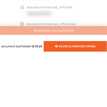
dossier.commercial_info.fax
XXXXXXXXXX
dossier.commercial_info.email
XXXXXXXXXX
freemium.actualData
dossier.commercial_info.website
document.dueToDate
12.10.25
SEARCH.ONMONITORING
XXXXXXXXXX
dossier.commercial_info.activity
XXXXXXXXXX
freemium.exampleText_1
freemium.exampleText_2
freemium.anonymousPerSearch2
FREEMIUM.DETAILS