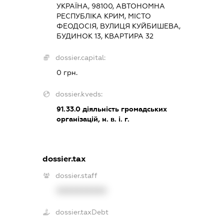
УКРАЇНА, 98100, АВТОНОМНА
РЕСПУБЛІКА КРИМ, МІСТО
ФЕОДОСІЯ, ВУЛИЦЯ КУЙБИШЕВА,
БУДИНОК 13, КВАРТИРА 32
dossier.capital:
0 грн.
dossier.kveds:
91.33.0
діяльність громадських
організацій, н. в. і. г.
dossier.tax
dossier.staff
XXXXXXXXXX
dossier.taxDebt