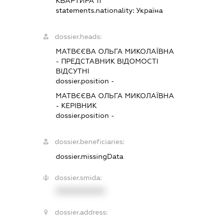
КВАРТИРА 11
statements.nationality:
Україна
dossier.heads:
МАТВЄЄВА ОЛЬГА МИКОЛАЇВНА
-
ПРЕДСТАВНИК
ВІДОМОСТІ
ВІДСУТНІ
dossier.position -
МАТВЄЄВА ОЛЬГА МИКОЛАЇВНА
-
КЕРІВНИК
dossier.position -
dossier.beneficiaries:
dossier.missingData
dossier.smida:
XXXXXXXXXX
dossier.address: