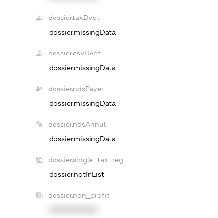
dossier.taxDebt
dossier.missingData
dossier.esvDebt
dossier.missingData
dossier.ndsPayer
dossier.missingData
dossier.ndsAnnul
dossier.missingData
dossier.single_tax_reg
dossier.notInList
dossier.non_profit
XXXXXXXXXX