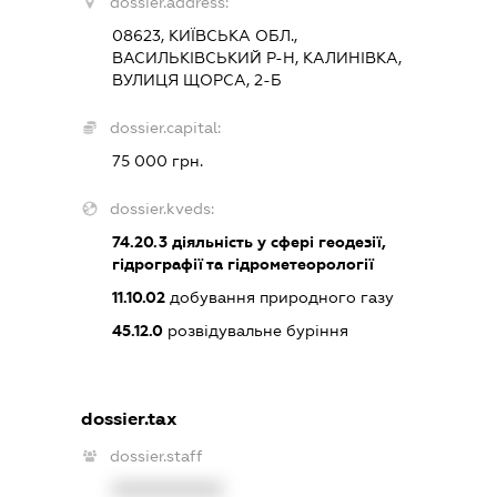
dossier.address:
08623, КИЇВСЬКА ОБЛ.,
ВАСИЛЬКІВСЬКИЙ Р-Н, КАЛИНІВКА,
ВУЛИЦЯ ЩОРСА, 2-Б
dossier.capital:
75 000 грн.
dossier.kveds:
74.20.3
діяльність у сфері геодезії,
гідрографії та гідрометеорології
11.10.02
добування природного газу
45.12.0
розвідувальне буріння
dossier.tax
dossier.staff
XXXXXXXXXX