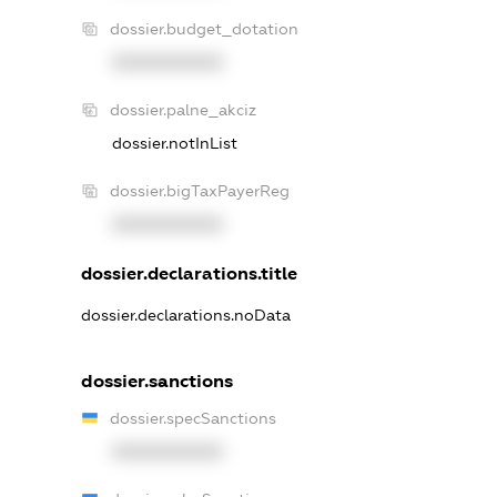
dossier.budget_dotation
XXXXXXXXXX
dossier.palne_akciz
dossier.notInList
dossier.bigTaxPayerReg
XXXXXXXXXX
dossier.declarations.title
dossier.declarations.noData
dossier.sanctions
dossier.specSanctions
XXXXXXXXXX