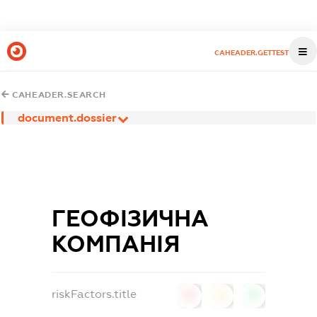
CAHEADER.GETTEST
CAHEADER.SEARCH
document.dossier
ГЕОФІЗИЧНА
КОМПАНІЯ
riskFactors.title
0
0
0