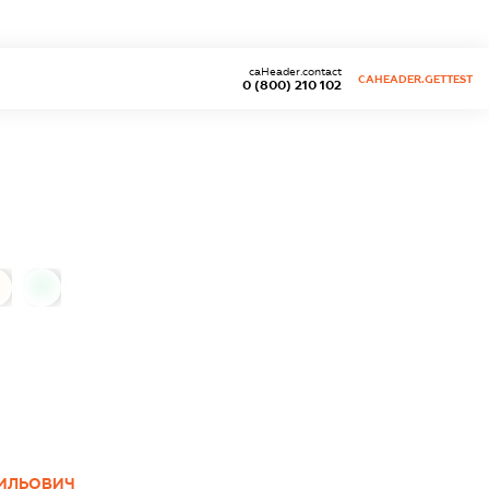
caHeader.contact
CAHEADER.GETTEST
0 (800) 210 102
0
ИЛЬОВИЧ