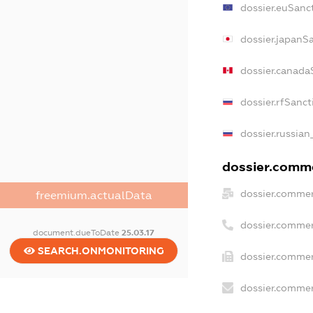
dossier.euSanc
dossier.japanS
dossier.canada
dossier.rfSanct
dossier.russian
dossier.comme
dossier.commer
freemium.actualData
dossier.commer
document.dueToDate
25.03.17
SEARCH.ONMONITORING
dossier.commer
dossier.commer