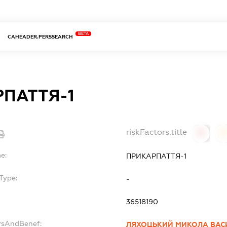
BETA
CAHEADER.PERSSEARCH
ПАТТЯ-1
riskFactors.title
0
0
e:
ПРИКАРПАТТЯ-1
Type:
-
36518190
ersAndBenef:
ЛЯХОЦЬКИЙ МИКОЛА ВАС