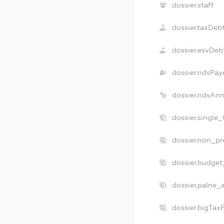
dossier.staff
dossier.taxDeb
dossier.esvDeb
dossier.ndsPay
dossier.ndsAnn
dossier.single
dossier.non_pr
dossier.budget
dossier.palne_
dossier.bigTax