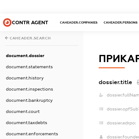
CONTR AGENT
CAHEADER.COMPANIES
CAHEADER.PERSONS
CAHEADER.SEARCH
ПРИКАР
document.dossier
document.statements
document.history
dossier.title
document.inspections
dossier.fullNam
document.bankruptcy
dossier.opfSub
document.court
document.taxdebts
dossier.edrpo:
document.enforcements
dossier.found