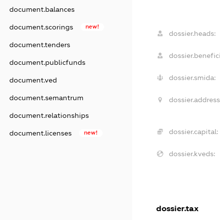
document.balances
document.scorings
new!
dossier.heads:
document.tenders
dossier.benefici
document.publicfunds
dossier.smida:
document.ved
document.semantrum
dossier.address
document.relationships
dossier.capital:
document.licenses
new!
dossier.kveds:
dossier.tax