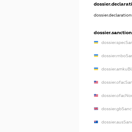
dossier.declarati
dossier.declaratio
dossier.sanction
dossier.specSa
dossier.rnboSa
dossier.amkuBl
dossier.ofacSa
dossier.ofacN
dossier.gbSanc
dossier.ausSan