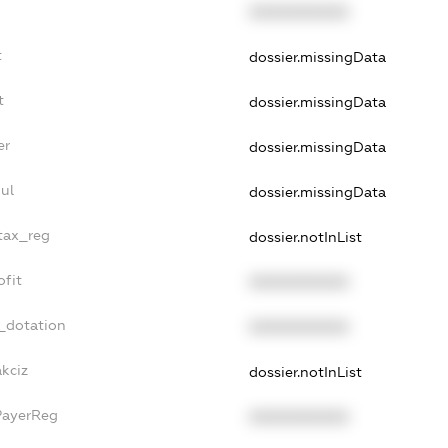
XXXXXXXXXX
t
dossier.missingData
t
dossier.missingData
er
dossier.missingData
ul
dossier.missingData
_tax_reg
dossier.notInList
ofit
XXXXXXXXXX
_dotation
XXXXXXXXXX
akciz
dossier.notInList
PayerReg
XXXXXXXXXX