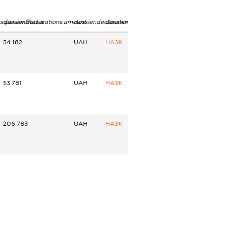
ns.personStatus
dossier.declarations.amount
dossier.declarations.currency
dossier.declarations.source
54 182
UAH
НАЗК
53 781
UAH
НАЗК
206 783
UAH
НАЗК