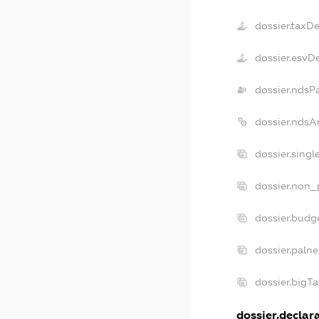
dossier.taxD
dossier.esvD
dossier.ndsP
dossier.ndsA
dossier.sing
dossier.non_
dossier.budg
dossier.paln
dossier.bigT
dossier.declara