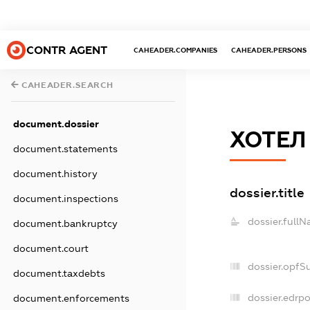
CONTR AGENT
CAHEADER.COMPANIES
CAHEADER.PERSONS
CAHEADER.SEARCH
document.dossier
ХОТЕЛ
document.statements
document.history
dossier.title
document.inspections
dossier.fullN
document.bankruptcy
document.court
dossier.opfS
document.taxdebts
dossier.edrpo
document.enforcements