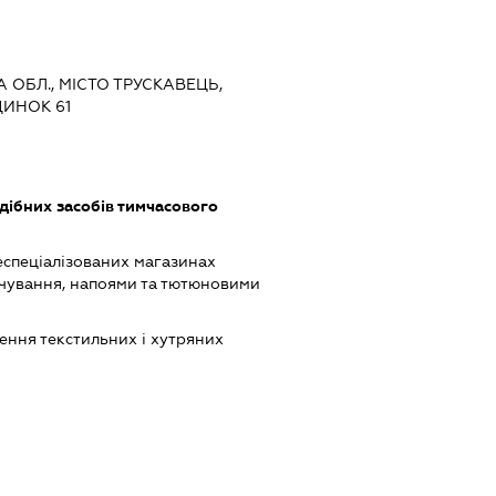
А ОБЛ., МІСТО ТРУСКАВЕЦЬ,
ДИНОК 61
одібних засобів тимчасового
еспеціалізованих магазинах
чування, напоями та тютюновими
ення текстильних і хутряних