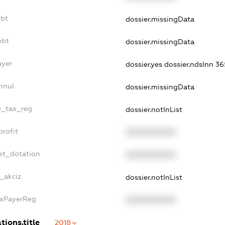
ebt
dossier.missingData
ebt
dossier.missingData
ayer
dossier.yes
dossier.ndsInn 3
nnul
dossier.missingData
le_tax_reg
dossier.notInList
profit
XXXXXXXXXX
et_dotation
XXXXXXXXXX
e_akciz
dossier.notInList
axPayerReg
XXXXXXXXXX
tions.title
2018