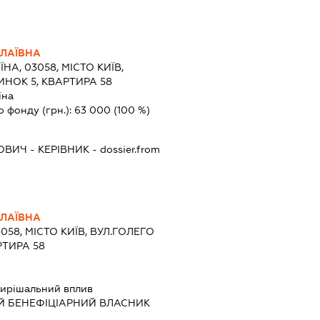
ЛАЇВНА
ЇНА, 03058, МІСТО КИЇВ,
ИНОК 5, КВАРТИРА 58
їна
о фонду (грн.):
63 000
(100 %)
ЙОВИЧ
-
КЕРІВНИК
- dossier.from
ЛАЇВНА
3058, МІСТО КИЇВ, ВУЛ.ГОЛЕГО
РТИРА 58
ирішальний вплив
Й БЕНЕФІЦІАРНИЙ ВЛАСНИК