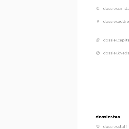
dossier.smida
dossier.addre
dossier.capita
dossier.kveds
dossier.tax
dossier.staff