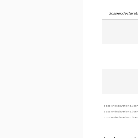
dossier.declara
dossier.declarations.lice
dossier.declarations.lice
dossier.declarations.lice