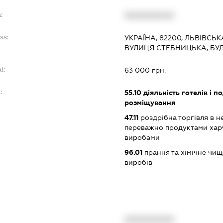
:
XXXXXXXXXX
ss:
УКРАЇНА, 82200, ЛЬВІВСЬК
ВУЛИЦЯ СТЕБНИЦЬКА, БУ
l:
63 000 грн.
:
55.10
діяльність готелів і п
розміщування
47.11
роздрібна торгівля в н
переважно продуктами хар
виробами
96.01
прання та хімічне чищ
виробів
XXXXXXXXXX