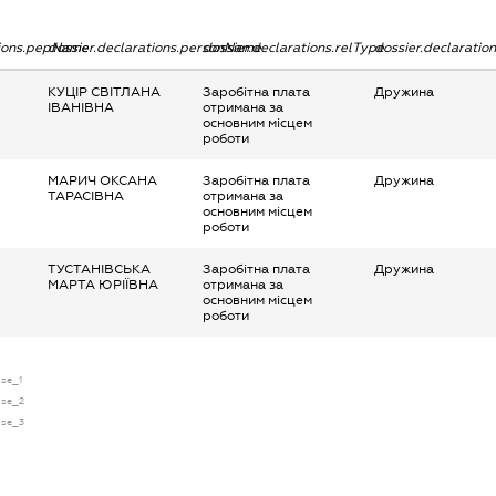
tions.pepName
dossier.declarations.personName
dossier.declarations.relType
dossier.declaratio
КУЦІР СВІТЛАНА
Заробітна плата
Дружина
ІВАНІВНА
отримана за
основним місцем
роботи
МАРИЧ ОКСАНА
Заробітна плата
Дружина
ТАРАСІВНА
отримана за
основним місцем
роботи
ТУСТАНІВСЬКА
Заробітна плата
Дружина
МАРТА ЮРІЇВНА
отримана за
основним місцем
роботи
nse_1
nse_2
nse_3