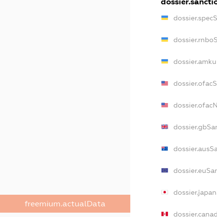
dossier.sancti
dossier.spec
dossier.rnbo
dossier.amku
dossier.ofac
dossier.ofa
dossier.gbSa
dossier.ausS
dossier.euSa
dossier.japa
freemium.actualData
dossier.cana