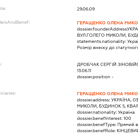
te:
29.06.09
dersAndBenef:
ГЕРАЩЕНКО ОЛЕНА МИКО
dossier.founderAddress
УКРА
ВУЛ.ГОЛЕГО МИКОЛИ, БУД
statements.nationality:
Укра
Розмір внеску до статутног
:
ДРОБЧАК СЕРГІЙ ЗІНОВІ
13.06.11
dossier.position -
ciaries:
ГЕРАЩЕНКО ОЛЕНА МИКО
dossier.address:
УКРАЇНА, 0
МИКОЛИ, БУДИНОК 5, КВА
dossier.nationality:
Україна
dossier.benefInterest:
100
dossier.benefType:
Прямий в
dossier.benefRole:
КІНЦЕВИ