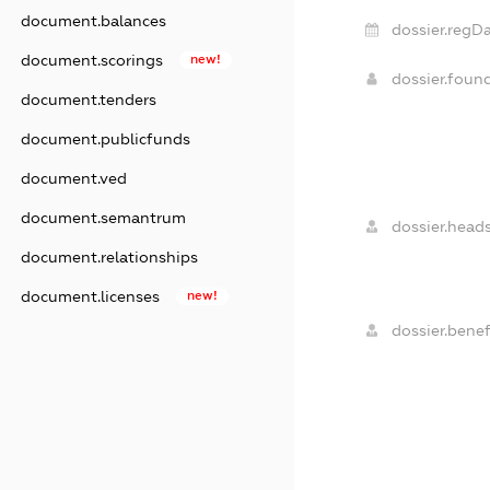
document.balances
dossier.regDa
document.scorings
new!
dossier.foun
document.tenders
document.publicfunds
document.ved
document.semantrum
dossier.heads
document.relationships
document.licenses
new!
dossier.benefi