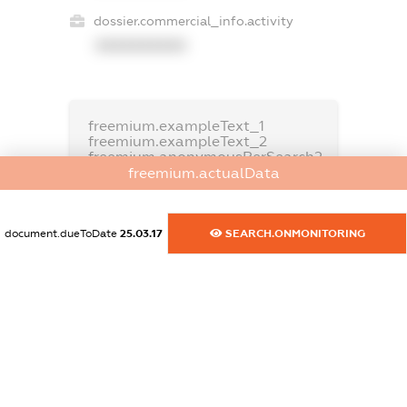
dossier.commercial_info.activity
XXXXXXXXXX
freemium.exampleText_1
freemium.exampleText_2
freemium.anonymousPerSearch2
freemium.actualData
FREEMIUM.DETAILS
FREEMIUM.REGISTER
document.dueToDate
25.03.17
SEARCH.ONMONITORING