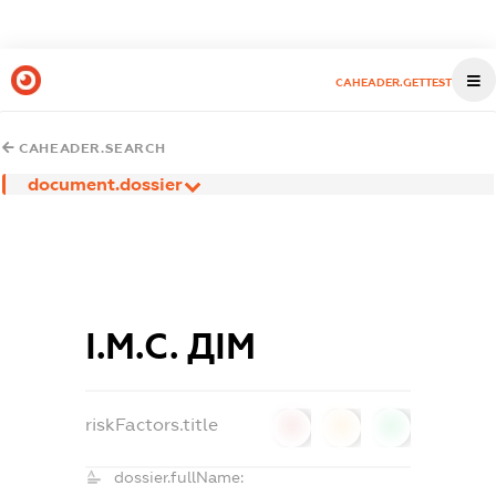
CAHEADER.GETTEST
CAHEADER.SEARCH
document.dossier
І.М.С. ДІМ
riskFactors.title
0
0
0
dossier.fullName: