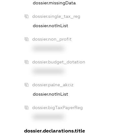
dossier.missingData
dossier.single_tax_reg
dossier.notInList
dossier.non_profit
XXXXXXXXXX
dossier.budget_dotation
XXXXXXXXXX
dossier.palne_akciz
dossier.notInList
dossier.bigTaxPayerReg
XXXXXXXXXX
dossier.declarations.title