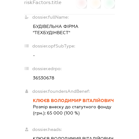
riskFactors.title
0
0
0
dossier.fullName:
БУДІВЕЛЬНА ФІРМА
"ТЕХБУДІНВЕСТ"
dossier.opfSubType:
-
dossier.edrpo:
36530678
dossier.foundersAndBenef:
КЛЮЄВ ВОЛОДИМИР ВІТАЛІЙОВИЧ
Розмір внеску до статутного фонду
(грн.):
65 000
(100 %)
dossier.heads:
КЛЮЄВ ВОЛОДИМИР ВІТАЛІЙОВИЧ