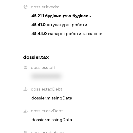
dossier.kveds:
45.21.1
будівництво будівель
45.41.0
штукатурні роботи
45.44.0
малярні роботи та скління
dossier.tax
dossier.staff
XXXXXXXXXX
dossier.taxDebt
dossier.missingData
dossier.esvDebt
dossier.missingData
dossier.ndsPayer