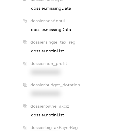
dossier.missingData
dossier.ndsAnnul
dossier.missingData
dossier.single_tax_reg
dossier.notInList
dossier.non_profit
XXXXXXXXXX
dossier.budget_dotation
XXXXXXXXXX
dossier.palne_akciz
dossier.notInList
dossier.bigTaxPayerReg