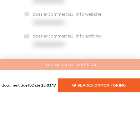
XXXXXXXXXX
dossier.commercial_info.website
XXXXXXXXXX
dossier.commercial_info.activity
XXXXXXXXXX
freemium.actualData
freemium.exampleText_1
freemium.exampleText_2
freemium.anonymousPerSearch2
document.dueToDate
25.03.17
SEARCH.ONMONITORING
FREEMIUM.DETAILS
FREEMIUM.REGISTER