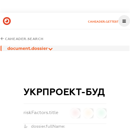
CAHEADER.GETTEST
CAHEADER.SEARCH
document.dossier
УКРПРОЕКТ-БУД
riskFactors.title
0
0
0
dossier.fullName: