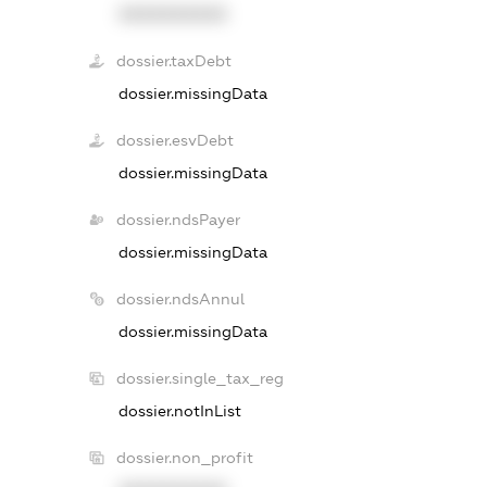
XXXXXXXXXX
dossier.taxDebt
dossier.missingData
dossier.esvDebt
dossier.missingData
dossier.ndsPayer
dossier.missingData
dossier.ndsAnnul
dossier.missingData
dossier.single_tax_reg
dossier.notInList
dossier.non_profit