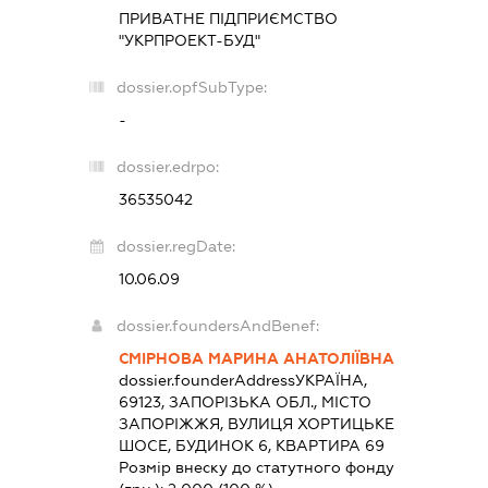
ПРИВАТНЕ ПІДПРИЄМСТВО
"УКРПРОЕКТ-БУД"
dossier.opfSubType:
-
dossier.edrpo:
36535042
dossier.regDate:
10.06.09
dossier.foundersAndBenef:
СМІРНОВА МАРИНА АНАТОЛІЇВНА
dossier.founderAddress
УКРАЇНА,
69123, ЗАПОРІЗЬКА ОБЛ., МІСТО
ЗАПОРІЖЖЯ, ВУЛИЦЯ ХОРТИЦЬКЕ
ШОСЕ, БУДИНОК 6, КВАРТИРА 69
Розмір внеску до статутного фонду