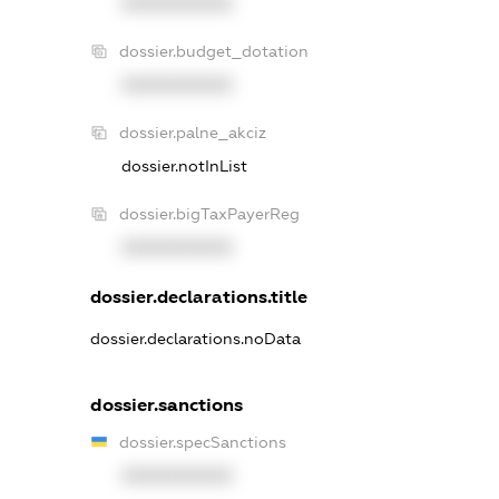
XXXXXXXXXX
dossier.budget_dotation
XXXXXXXXXX
dossier.palne_akciz
dossier.notInList
dossier.bigTaxPayerReg
XXXXXXXXXX
dossier.declarations.title
dossier.declarations.noData
dossier.sanctions
dossier.specSanctions
XXXXXXXXXX