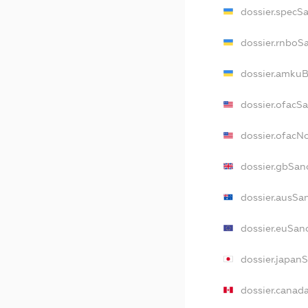
dossier.specS
dossier.rnboS
dossier.amkuB
dossier.ofacS
dossier.ofac
dossier.gbSan
dossier.ausSa
dossier.euSan
dossier.japan
dossier.canad