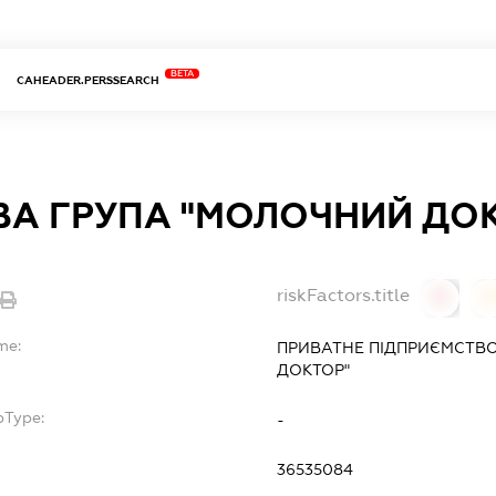
BETA
CAHEADER.PERSSEARCH
ВА ГРУПА "МОЛОЧНИЙ ДО
riskFactors.title
0
0
me:
ПРИВАТНЕ ПІДПРИЄМСТВО
ДОКТОР"
bType:
-
36535084