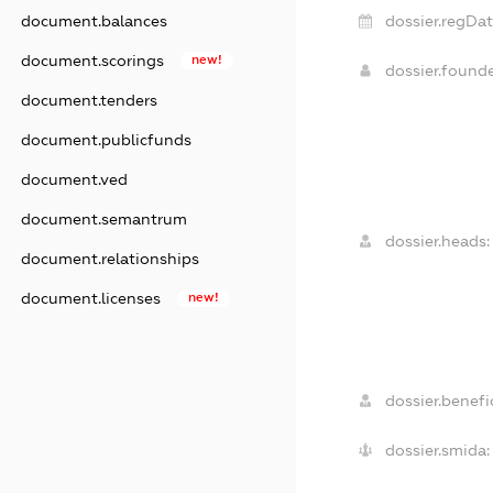
dossier.regDat
document.balances
document.scorings
new!
dossier.found
document.tenders
document.publicfunds
document.ved
document.semantrum
dossier.heads:
document.relationships
document.licenses
new!
dossier.benefic
dossier.smida: