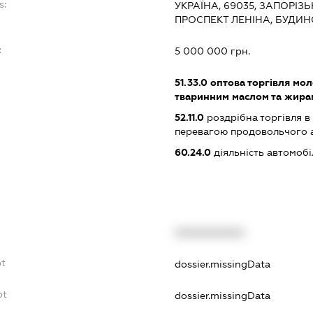
s:
УКРАЇНА, 69035, ЗАПОРІЗ
ПРОСПЕКТ ЛЕНІНА, БУДИНО
:
5 000 000 грн.
51.33.0
оптова торгівля мол
тваринним маслом та жира
52.11.0
роздрібна торгівля в
перевагою продовольчого 
60.24.0
діяльність автомоб
XXXXXXXXXX
bt
dossier.missingData
bt
dossier.missingData