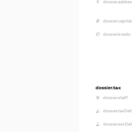
dossier.addres
dossier.capital
dossier.kveds:
dossier.tax
dossier.staff
dossier.taxDe
dossier.esvDe