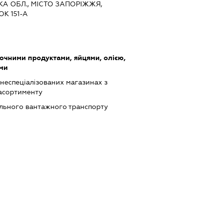
ЬКА ОБЛ., МІСТО ЗАПОРІЖЖЯ,
К 151-А
очними продуктами, яйцями, олією,
ми
 неспеціалізованих магазинах з
асортименту
ільного вантажного транспорту