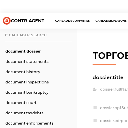
CONTR AGENT
CAHEADER.COMPANIES
CAHEADER.PERSONS
CAHEADER.SEARCH
document.dossier
ТОРГО
document.statements
document.history
dossier.title
document.inspections
dossier.fullNa
document.bankruptcy
document.court
dossier.opfSu
document.taxdebts
dossier.edrpo:
document.enforcements