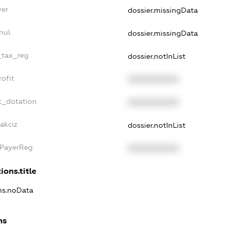
yer
dossier.missingData
nul
dossier.missingData
_tax_reg
dossier.notInList
ofit
XXXXXXXXXX
t_dotation
XXXXXXXXXX
akciz
dossier.notInList
xPayerReg
XXXXXXXXXX
ions.title
ons.noData
ns