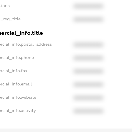
tions
XXXXXXXXXX
n_reg_title
XXXXXXXXXX
rcial_info.title
rcial_info.postal_address
XXXXXXXXXX
rcial_info.phone
XXXXXXXXXX
rcial_info.fax
XXXXXXXXXX
rcial_info.email
XXXXXXXXXX
rcial_info.website
XXXXXXXXXX
cial_info.activity
XXXXXXXXXX