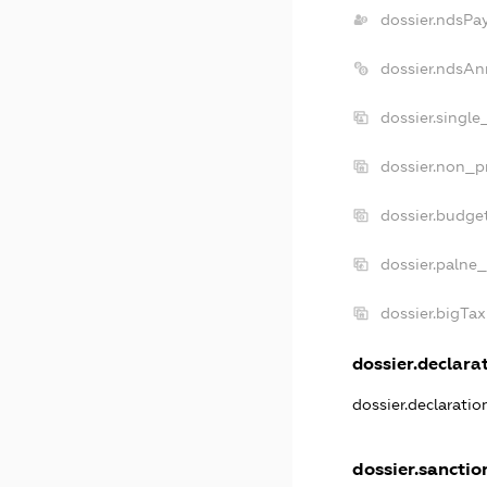
dossier.ndsPa
dossier.ndsAn
dossier.single
dossier.non_pr
dossier.budge
dossier.palne_
dossier.bigTa
dossier.declarat
dossier.declarati
dossier.sanctio