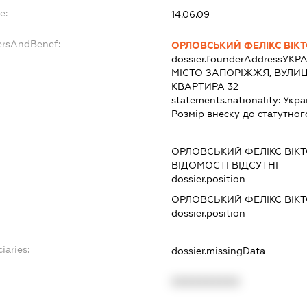
e:
14.06.09
ersAndBenef:
ОРЛОВСЬКИЙ ФЕЛІКС ВІК
dossier.founderAddress
УКРА
МІСТО ЗАПОРІЖЖЯ, ВУЛИЦЯ
КВАРТИРА 32
statements.nationality:
Укра
Розмір внеску до статутног
ОРЛОВСЬКИЙ ФЕЛІКС ВІК
ВІДОМОСТІ ВІДСУТНІ
dossier.position -
ОРЛОВСЬКИЙ ФЕЛІКС ВІК
dossier.position -
iaries:
dossier.missingData
XXXXXXXXXX