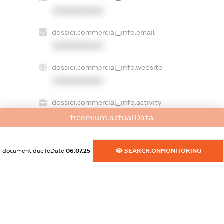
XXXXXXXXXX
dossier.commercial_info.email
XXXXXXXXXX
dossier.commercial_info.website
XXXXXXXXXX
dossier.commercial_info.activity
XXXXXXXXXX
freemium.actualData
document.dueToDate
06.07.25
SEARCH.ONMONITORING
freemium.exampleText_1
freemium.exampleText_2
freemium.anonymousPerSearch2
FREEMIUM.DETAILS
FREEMIUM.REGISTER