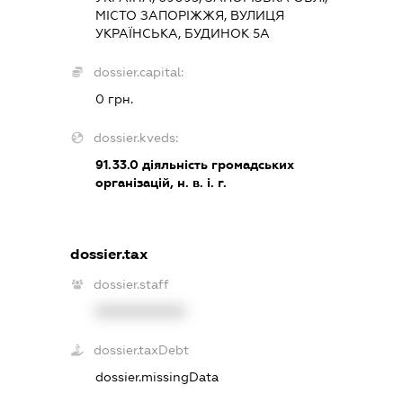
МІСТО ЗАПОРІЖЖЯ, ВУЛИЦЯ
УКРАЇНСЬКА, БУДИНОК 5А
dossier.capital:
0 грн.
dossier.kveds:
91.33.0
діяльність громадських
організацій, н. в. і. г.
dossier.tax
dossier.staff
XXXXXXXXXX
dossier.taxDebt
dossier.missingData