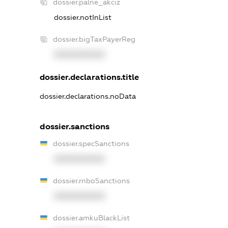
dossier.palne_akciz
dossier.notInList
dossier.bigTaxPayerReg
XXXXXXXXXX
dossier.declarations.title
dossier.declarations.noData
dossier.sanctions
dossier.specSanctions
XXXXXXXXXX
dossier.rnboSanctions
XXXXXXXXXX
dossier.amkuBlackList