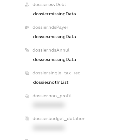
dossier.esvDebt
dossier.missingData
dossier.ndsPayer
dossier.missingData
dossier.ndsAnnul
dossier.missingData
dossier.single_tax_reg
dossier.notInList
dossier.non_profit
XXXXXXXXXX
dossier.budget_dotation
XXXXXXXXXX