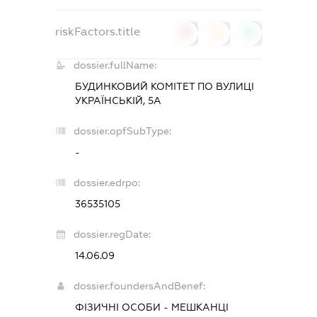
riskFactors.title
0
0
0
dossier.fullName:
БУДИНКОВИЙ КОМІТЕТ ПО ВУЛИЦІ
УКРАЇНСЬКІЙ, 5А
dossier.opfSubType:
-
dossier.edrpo:
36535105
dossier.regDate:
14.06.09
dossier.foundersAndBenef:
ФІЗИЧНІ ОСОБИ - МЕШКАНЦІ