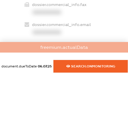
dossier.commercial_info.fax
XXXXXXXXXX
dossier.commercial_info.email
XXXXXXXXXX
dossier.commercial_info.website
freemium.actualData
XXXXXXXXXX
dossier.commercial_info.activity
document.dueToDate
06.07.25
SEARCH.ONMONITORING
XXXXXXXXXX
freemium.exampleText_1
freemium.exampleText_2
freemium.anonymousPerSearch2
FREEMIUM.DETAILS
FREEMIUM.REGISTER