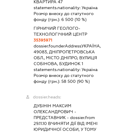
КВАРТИРА 47
statements.nationality:
Україна
Розмір внеску до статутного
фонду (грн.):
6 500
(10 %)
ГІРНИЧИЙ ГЕОЛОГО-
ТЕХНОЛОГІЧНИЙ ЦЕНТР
35395971
dossier.founderAddress
УКРАЇНА,
49083, ДНІПРОПЕТРОВСЬКА
ОБЛ., МІСТО ДНІПРО, ВУЛИЦЯ
СОБІНОВА, БУДИНОК 1
statements.nationality:
Україна
Розмір внеску до статутного
фонду (грн.):
58 500
(90 %)
dossier.heads:
ДУБІНІН МАКСИМ
ОЛЕКСАНДРОВИЧ
-
ПРЕДСТАВНИК
- dossier.from
29.11.10
ВЧИНЯТИ ДІЇ ВІД ІМЕНІ
ЮРИДИЧНОЇ ОСОБИ, У ТОМУ