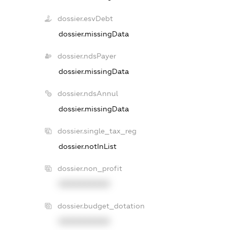
dossier.esvDebt
dossier.missingData
dossier.ndsPayer
dossier.missingData
dossier.ndsAnnul
dossier.missingData
dossier.single_tax_reg
dossier.notInList
dossier.non_profit
XXXXXXXXXX
dossier.budget_dotation
XXXXXXXXXX