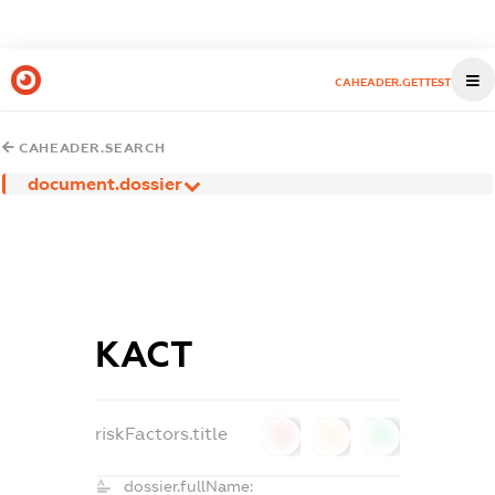
CAHEADER.GETTEST
CAHEADER.SEARCH
document.dossier
КАСТ
riskFactors.title
0
0
0
dossier.fullName: