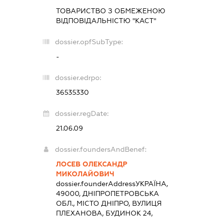
ТОВАРИСТВО З ОБМЕЖЕНОЮ
ВІДПОВІДАЛЬНІСТЮ "КАСТ"
dossier.opfSubType:
-
dossier.edrpo:
36535330
dossier.regDate:
21.06.09
dossier.foundersAndBenef:
ЛОСЕВ ОЛЕКСАНДР
МИКОЛАЙОВИЧ
dossier.founderAddress
УКРАЇНА,
49000, ДНІПРОПЕТРОВСЬКА
ОБЛ., МІСТО ДНІПРО, ВУЛИЦЯ
ПЛЕХАНОВА, БУДИНОК 24,