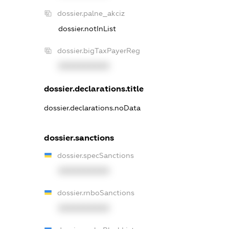
dossier.palne_akciz
dossier.notInList
dossier.bigTaxPayerReg
XXXXXXXXXX
dossier.declarations.title
dossier.declarations.noData
dossier.sanctions
dossier.specSanctions
XXXXXXXXXX
dossier.rnboSanctions
XXXXXXXXXX