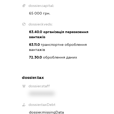
dossier.capital:
65 000 грн.
dossier.kveds:
63.40.0
організація перевезення
вантажів
63.11.0
транспортне оброблення
вантажів
72.30.0
оброблення даних
dossier.tax
dossier.staff
XXXXXXXXXX
dossier.taxDebt
dossier.missingData