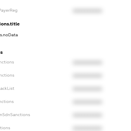
xPayerReg
XXXXXXXXXX
ons.title
ns.noData
ns
nctions
XXXXXXXXXX
nctions
XXXXXXXXXX
ackList
XXXXXXXXXX
nctions
XXXXXXXXXX
onSdnSanctions
XXXXXXXXXX
tions
XXXXXXXXXX