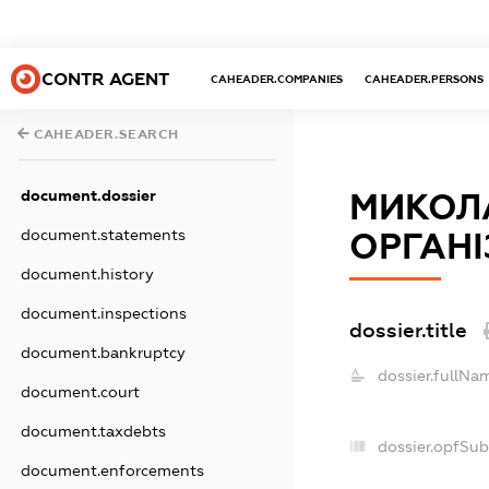
CONTR AGENT
CAHEADER.COMPANIES
CAHEADER.PERSONS
CAHEADER.SEARCH
document.dossier
МИКОЛ
document.statements
ОРГАНІ
document.history
document.inspections
dossier.title
document.bankruptcy
dossier.fullNa
document.court
document.taxdebts
dossier.opfSub
document.enforcements