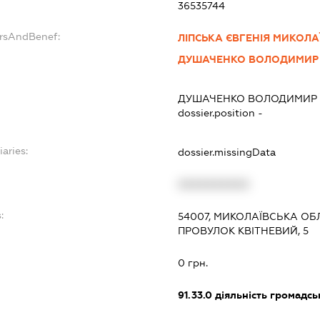
36535744
ersAndBenef:
ЛІПСЬКА ЄВГЕНІЯ МИКОЛА
ДУШАЧЕНКО ВОЛОДИМИР 
ДУШАЧЕНКО ВОЛОДИМИР 
dossier.position -
iaries:
dossier.missingData
XXXXXXXXXX
:
54007, МИКОЛАЇВСЬКА ОБЛ
ПРОВУЛОК КВІТНЕВИЙ, 5
0 грн.
91.33.0
діяльність громадськи