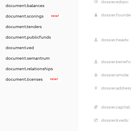
dossier.edrpo:
document.balances
dossier.found
document.scorings
new!
document.tenders
document.publicfunds
dossier.heads:
document.ved
document.semantrum
dossier.benefic
document.relationships
dossier.smida:
document.licenses
new!
dossier.address
dossier.capital:
dossier.kveds: