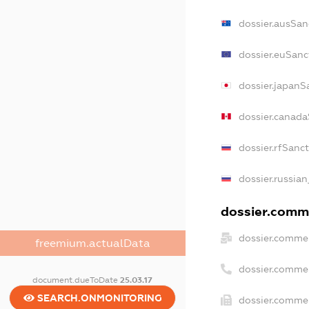
dossier.ausSan
dossier.euSanc
dossier.japanS
dossier.canada
dossier.rfSanc
dossier.russian
dossier.comme
dossier.commer
freemium.actualData
dossier.comme
document.dueToDate
25.03.17
SEARCH.ONMONITORING
dossier.commer