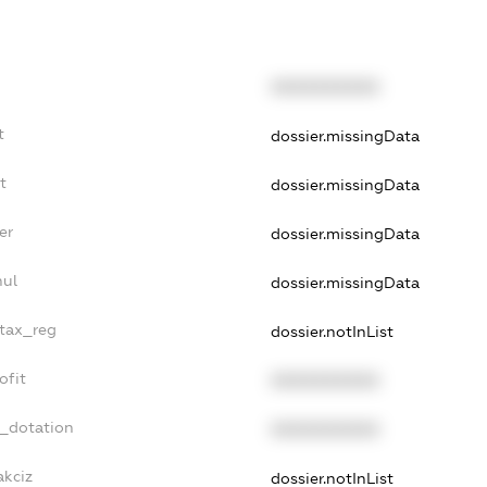
XXXXXXXXXX
t
dossier.missingData
t
dossier.missingData
er
dossier.missingData
nul
dossier.missingData
_tax_reg
dossier.notInList
ofit
XXXXXXXXXX
t_dotation
XXXXXXXXXX
akciz
dossier.notInList