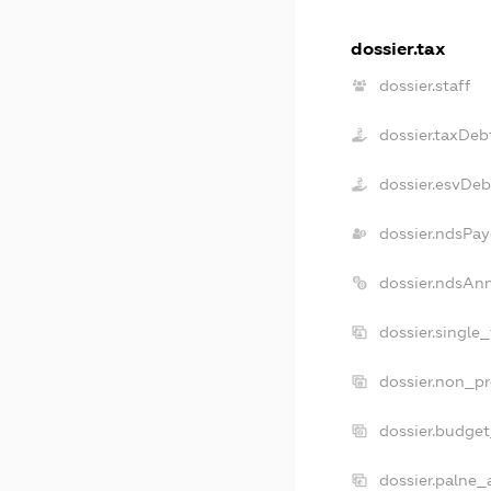
dossier.tax
dossier.staff
dossier.taxDeb
dossier.esvDeb
dossier.ndsPay
dossier.ndsAn
dossier.single
dossier.non_pr
dossier.budge
dossier.palne_