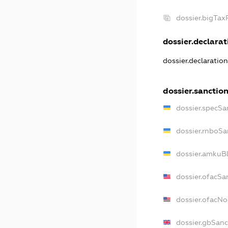
dossier.bigTa
dossier.declarati
dossier.declaratio
dossier.sanctio
dossier.specSa
dossier.rnboSa
dossier.amkuBl
dossier.ofacSa
dossier.ofacN
dossier.gbSanc