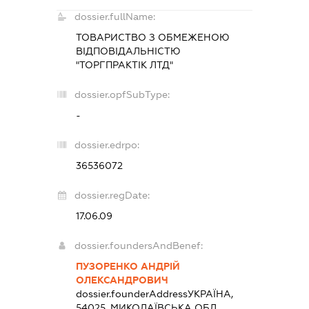
dossier.fullName:
ТОВАРИСТВО З ОБМЕЖЕНОЮ
ВІДПОВІДАЛЬНІСТЮ
"ТОРГПРАКТІК ЛТД"
dossier.opfSubType:
-
dossier.edrpo:
36536072
dossier.regDate:
17.06.09
dossier.foundersAndBenef:
ПУЗОРЕНКО АНДРІЙ
ОЛЕКСАНДРОВИЧ
dossier.founderAddress
УКРАЇНА,
54025, МИКОЛАЇВСЬКА ОБЛ.,