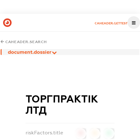
CAHEADER.GETTEST
CAHEADER.SEARCH
document.dossier
ТОРГПРАКТІК
ЛТД
riskFactors.title
0
0
0