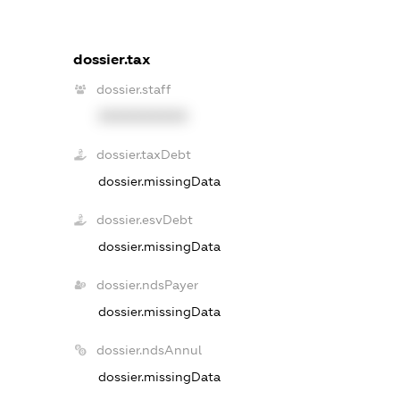
dossier.tax
dossier.staff
XXXXXXXXXX
dossier.taxDebt
dossier.missingData
dossier.esvDebt
dossier.missingData
dossier.ndsPayer
dossier.missingData
dossier.ndsAnnul
dossier.missingData