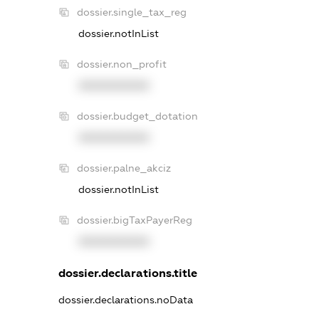
dossier.single_tax_reg
dossier.notInList
dossier.non_profit
XXXXXXXXXX
dossier.budget_dotation
XXXXXXXXXX
dossier.palne_akciz
dossier.notInList
dossier.bigTaxPayerReg
XXXXXXXXXX
dossier.declarations.title
dossier.declarations.noData