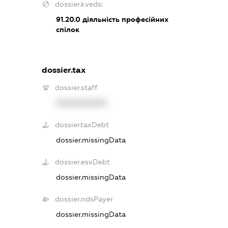
dossier.kveds:
91.20.0
діяльність професійних
спілок
dossier.tax
dossier.staff
XXXXXXXXXX
dossier.taxDebt
dossier.missingData
dossier.esvDebt
dossier.missingData
dossier.ndsPayer
dossier.missingData