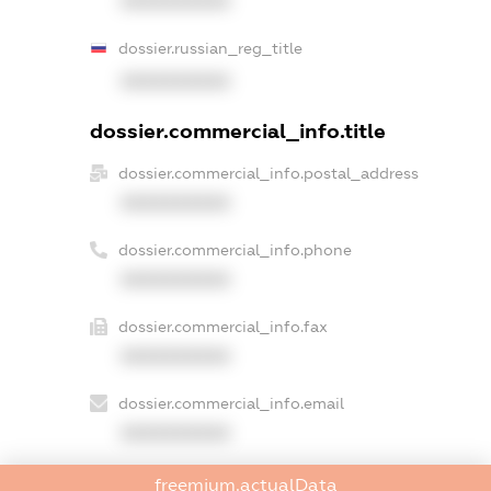
XXXXXXXXXX
dossier.russian_reg_title
XXXXXXXXXX
dossier.commercial_info.title
dossier.commercial_info.postal_address
XXXXXXXXXX
dossier.commercial_info.phone
XXXXXXXXXX
dossier.commercial_info.fax
XXXXXXXXXX
dossier.commercial_info.email
XXXXXXXXXX
dossier.commercial_info.website
freemium.actualData