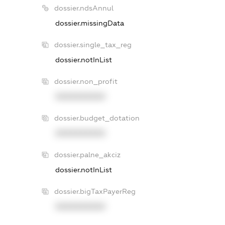
dossier.ndsAnnul
dossier.missingData
dossier.single_tax_reg
dossier.notInList
dossier.non_profit
XXXXXXXXXX
dossier.budget_dotation
XXXXXXXXXX
dossier.palne_akciz
dossier.notInList
dossier.bigTaxPayerReg
XXXXXXXXXX