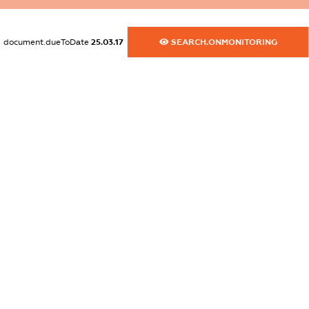
XXXXXXXXXX
dossier.commercial_info.activity
document.dueToDate
25.03.17
SEARCH.ONMONITORING
XXXXXXXXXX
freemium.exampleText_1
freemium.exampleText_2
freemium.anonymousPerSearch2
FREEMIUM.DETAILS
FREEMIUM.REGISTER