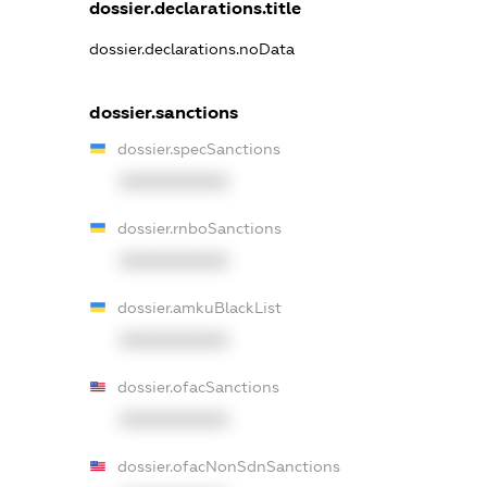
dossier.declarations.title
dossier.declarations.noData
dossier.sanctions
dossier.specSanctions
XXXXXXXXXX
dossier.rnboSanctions
XXXXXXXXXX
dossier.amkuBlackList
XXXXXXXXXX
dossier.ofacSanctions
XXXXXXXXXX
dossier.ofacNonSdnSanctions