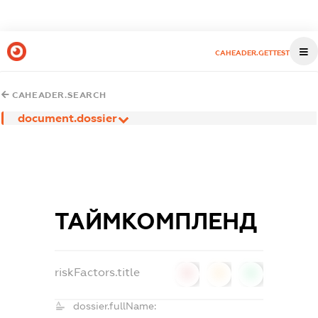
CAHEADER.GETTEST
CAHEADER.SEARCH
document.dossier
ТАЙМКОМПЛЕНД
riskFactors.title
0
0
0
dossier.fullName: