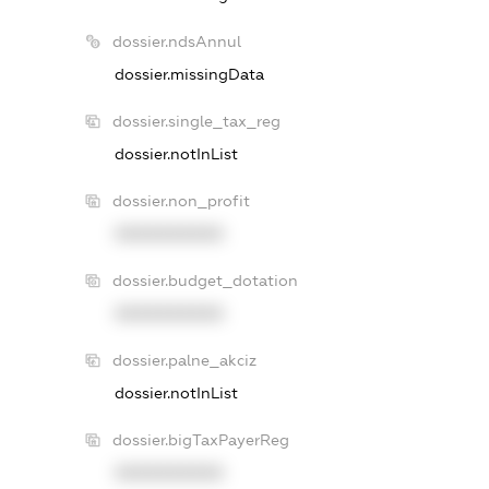
dossier.ndsAnnul
dossier.missingData
dossier.single_tax_reg
dossier.notInList
dossier.non_profit
XXXXXXXXXX
dossier.budget_dotation
XXXXXXXXXX
dossier.palne_akciz
dossier.notInList
dossier.bigTaxPayerReg
XXXXXXXXXX