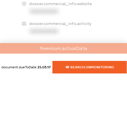
dossier.commercial_info.website
XXXXXXXXXX
dossier.commercial_info.activity
XXXXXXXXXX
freemium.actualData
freemium.exampleText_1
freemium.exampleText_2
freemium.anonymousPerSearch2
document.dueToDate
25.03.17
SEARCH.ONMONITORING
FREEMIUM.DETAILS
FREEMIUM.REGISTER