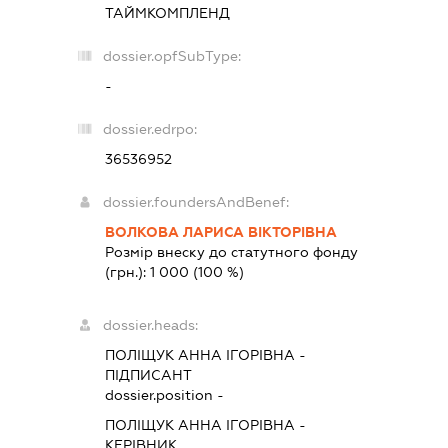
ТАЙМКОМПЛЕНД
dossier.opfSubType:
-
dossier.edrpo:
36536952
dossier.foundersAndBenef:
ВОЛКОВА ЛАРИСА ВІКТОРІВНА
Розмір внеску до статутного фонду
(грн.):
1 000
(100 %)
dossier.heads:
ПОЛІЩУК АННА ІГОРІВНА
-
ПІДПИСАНТ
dossier.position -
ПОЛІЩУК АННА ІГОРІВНА
-
КЕРІВНИК