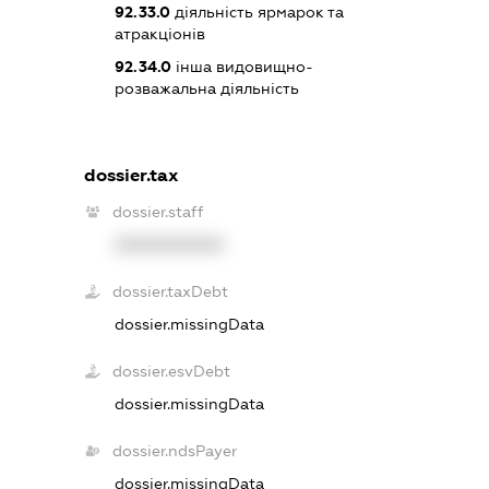
92.33.0
діяльність ярмарок та
атракціонів
92.34.0
інша видовищно-
розважальна діяльність
dossier.tax
dossier.staff
XXXXXXXXXX
dossier.taxDebt
dossier.missingData
dossier.esvDebt
dossier.missingData
dossier.ndsPayer
dossier.missingData