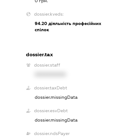
0 грн.
dossier.kveds:
94.20
діяльність професійних
спілок
dossier.tax
dossier.staff
XXXXXXXXXX
dossier.taxDebt
dossier.missingData
dossier.esvDebt
dossier.missingData
dossier.ndsPayer