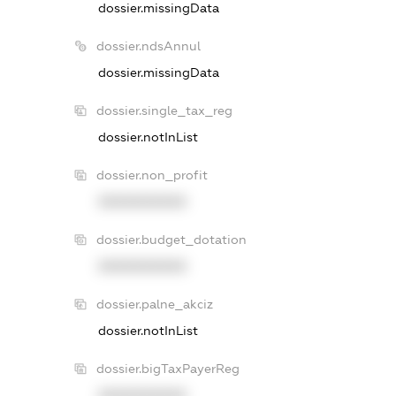
dossier.missingData
dossier.ndsAnnul
dossier.missingData
dossier.single_tax_reg
dossier.notInList
dossier.non_profit
XXXXXXXXXX
dossier.budget_dotation
XXXXXXXXXX
dossier.palne_akciz
dossier.notInList
dossier.bigTaxPayerReg
XXXXXXXXXX