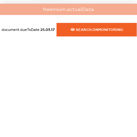
dossier.commercial_info.website
freemium.actualData
XXXXXXXXXX
dossier.commercial_info.activity
document.dueToDate
25.03.17
SEARCH.ONMONITORING
XXXXXXXXXX
freemium.exampleText_1
freemium.exampleText_2
freemium.anonymousPerSearch2
FREEMIUM.DETAILS
FREEMIUM.REGISTER