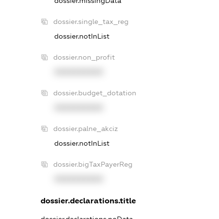
dossier.missingData
dossier.single_tax_reg
dossier.notInList
dossier.non_profit
XXXXXXXXXX
dossier.budget_dotation
XXXXXXXXXX
dossier.palne_akciz
dossier.notInList
dossier.bigTaxPayerReg
XXXXXXXXXX
dossier.declarations.title