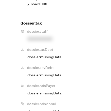
управління
dossier.tax
dossier.staff
XXXXXXXXXX
dossier.taxDebt
dossier.missingData
dossier.esvDebt
dossier.missingData
dossier.ndsPayer
dossier.missingData
dossier.ndsAnnul