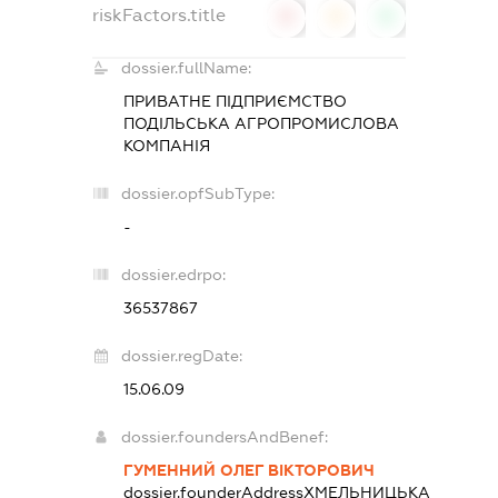
riskFactors.title
0
0
0
dossier.fullName:
ПРИВАТНЕ ПІДПРИЄМСТВО
ПОДІЛЬСЬКА АГРОПРОМИСЛОВА
КОМПАНІЯ
dossier.opfSubType:
-
dossier.edrpo:
36537867
dossier.regDate:
15.06.09
dossier.foundersAndBenef:
ГУМЕННИЙ ОЛЕГ ВІКТОРОВИЧ
dossier.founderAddress
ХМЕЛЬНИЦЬКА