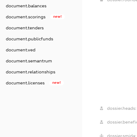
document.balances
document.scorings
new!
document.tenders
document.publicfunds
document.ved
document.semantrum
document.relationships
document.licenses
new!
dossier.heads:
dossier.benefic
dossier.smida: