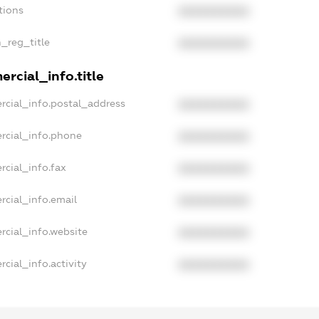
tions
XXXXXXXXXX
n_reg_title
XXXXXXXXXX
rcial_info.title
rcial_info.postal_address
XXXXXXXXXX
rcial_info.phone
XXXXXXXXXX
rcial_info.fax
XXXXXXXXXX
rcial_info.email
XXXXXXXXXX
rcial_info.website
XXXXXXXXXX
cial_info.activity
XXXXXXXXXX