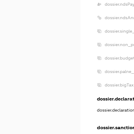
dossier.ndsPa
dossier.ndsAn
dossier.singl
dossier.non_p
dossier.budge
dossier.palne_
dossier.bigTa
dossier.declarat
dossier.declarati
dossier.sanctio