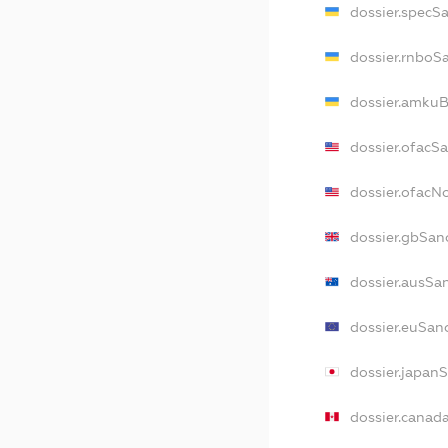
dossier.specS
dossier.rnboS
dossier.amkuB
dossier.ofacS
dossier.ofac
dossier.gbSan
dossier.ausSa
dossier.euSan
dossier.japan
dossier.canad