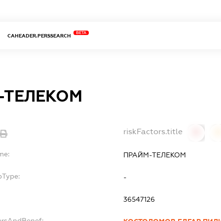
BETA
CAHEADER.PERSSEARCH
-ТЕЛЕКОМ
riskFactors.title
0
0
me:
ПРАЙМ-ТЕЛЕКОМ
bType:
-
36547126
ersAndBenef: