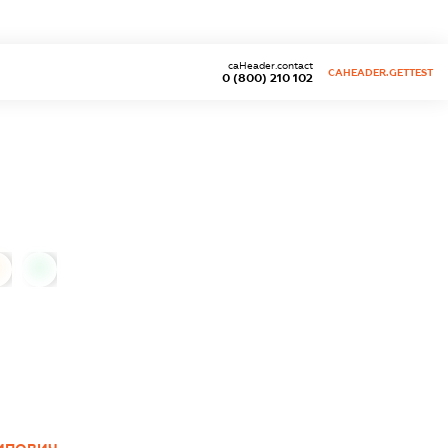
caHeader.contact
CAHEADER.GETTEST
0 (800) 210 102
0