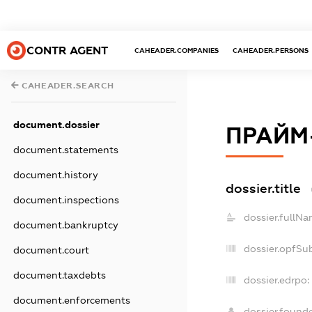
CONTR AGENT
CAHEADER.COMPANIES
CAHEADER.PERSONS
CAHEADER.SEARCH
document.dossier
ПРАЙМ
document.statements
document.history
dossier.title
document.inspections
dossier.fullNa
document.bankruptcy
dossier.opfSu
document.court
document.taxdebts
dossier.edrpo:
document.enforcements
dossier.found