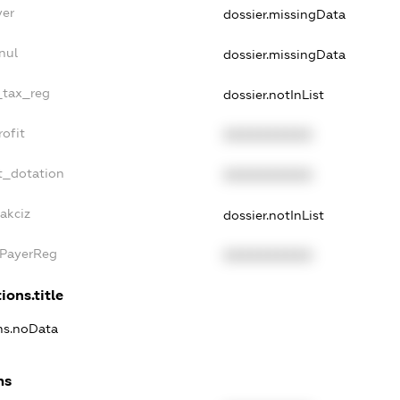
yer
dossier.missingData
nul
dossier.missingData
e_tax_reg
dossier.notInList
rofit
XXXXXXXXXX
t_dotation
XXXXXXXXXX
akciz
dossier.notInList
xPayerReg
XXXXXXXXXX
ions.title
ons.noData
ns