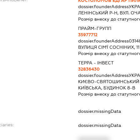
КОСТОЛОМОВ ЕДГАР ПИЛ
dossier.founderAddress
УКРА
ЛЕНІНСЬКИЙ Р-Н, ВУЛ. ОЧАК
Розмір внеску до статутног
ПРАЙМ-ГРУПП
35977712
dossier.founderAddress
0314
ВУЛИЦЯ СІМ'Ї СОСНІНИХ, 11
Розмір внеску до статутног
ТЕРРА - ІНВЕСТ
32836430
dossier.founderAddress
УКРА
КИЄВО-СВЯТОШИНСЬКИЙ Р
КИЇВСЬКА, БУДИНОК 8-В
Розмір внеску до статутног
dossier.missingData
iaries:
dossier.missingData
XXXXXXXXXX