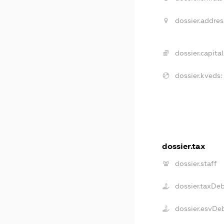
dossier.addres
dossier.capital
dossier.kveds:
dossier.tax
dossier.staff
dossier.taxDe
dossier.esvDe