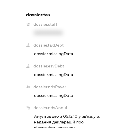
dossier.tax
dossier.staff
XXXXXXXXXX
dossier.taxDebt
dossier.missingData
dossier.esvDebt
dossier.missingData
dossier.ndsPayer
dossier.missingData
dossier.ndsAnnul
Анульовано з 05.12.10 у зв'язку з:
надання декларацiй про
вiдсутнiсть поставок