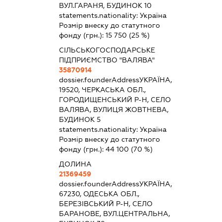
ВУЛ.ГАРАНЯ, БУДИНОК 10
statements.nationality:
Україна
Розмір внеску до статутного
фонду (грн.):
15 750
(25 %)
СІЛЬСЬКОГОСПОДАРСЬКЕ
ПІДПРИЄМСТВО "ВАЛЯВА"
35870914
dossier.founderAddress
УКРАЇНА,
19520, ЧЕРКАСЬКА ОБЛ.,
ГОРОДИЩЕНСЬКИЙ Р-Н, СЕЛО
ВАЛЯВА, ВУЛИЦЯ ЖОВТНЕВА,
БУДИНОК 5
statements.nationality:
Україна
Розмір внеску до статутного
фонду (грн.):
44 100
(70 %)
ДОЛИНА
21369459
dossier.founderAddress
УКРАЇНА,
67230, ОДЕСЬКА ОБЛ.,
БЕРЕЗІВСЬКИЙ Р-Н, СЕЛО
БАРАНОВЕ, ВУЛ.ЦЕНТРАЛЬНА,