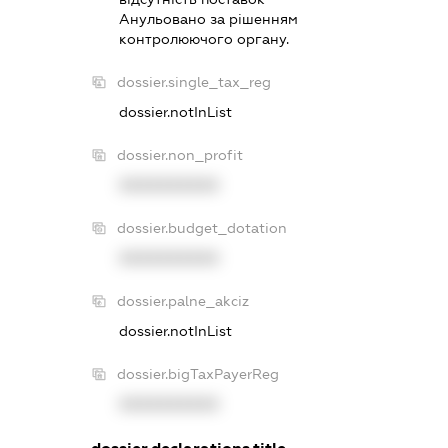
Анульовано за рiшенням
контролюючого органу.
dossier.single_tax_reg
dossier.notInList
dossier.non_profit
XXXXXXXXXX
dossier.budget_dotation
XXXXXXXXXX
dossier.palne_akciz
dossier.notInList
dossier.bigTaxPayerReg
XXXXXXXXXX