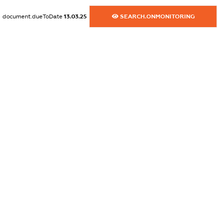
XXXXXXXXXX
document.dueToDate
13.03.25
SEARCH.ONMONITORING
dossier.commercial_info.activity
XXXXXXXXXX
freemium.exampleText_1
freemium.exampleText_2
freemium.anonymousPerSearch2
FREEMIUM.DETAILS
FREEMIUM.REGISTER