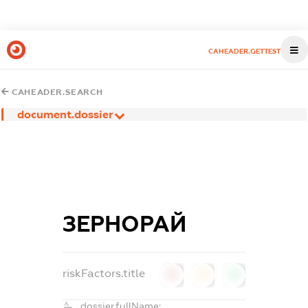
CAHEADER.GETTEST
CAHEADER.SEARCH
document.dossier
ЗЕРНОРАЙ
riskFactors.title
0
0
0
dossier.fullName: