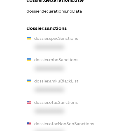
dossier.declarations.title
dossier.declarations.noData
dossier.sanctions
dossier.specSanctions
XXXXXXXXXX
dossier.rnboSanctions
XXXXXXXXXX
dossier.amkuBlackList
XXXXXXXXXX
dossier.ofacSanctions
XXXXXXXXXX
dossier.ofacNonSdnSanctions