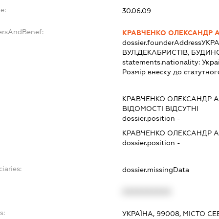
e:
30.06.09
dersAndBenef:
КРАВЧЕНКО ОЛЕКСАНДР 
dossier.founderAddress
УКРА
ВУЛ.ДЕКАБРИСТІВ, БУДИНО
statements.nationality:
Укра
Розмір внеску до статутног
КРАВЧЕНКО ОЛЕКСАНДР 
ВІДОМОСТІ ВІДСУТНІ
dossier.position -
КРАВЧЕНКО ОЛЕКСАНДР 
dossier.position -
iaries:
dossier.missingData
XXXXXXXXXX
s:
УКРАЇНА, 99008, МІСТО С