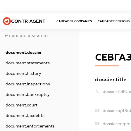
CONTR AGENT
CAHEADER.COMPANIES
CAHEADER.PERSONS
CAHEADER.SEARCH
document.dossier
СЕВГА
document.statements
document.history
dossier.title
document.inspections
dossier.fullNa
document.bankruptcy
document.court
dossier.opfSu
document.taxdebts
dossier.edrpo:
document.enforcements