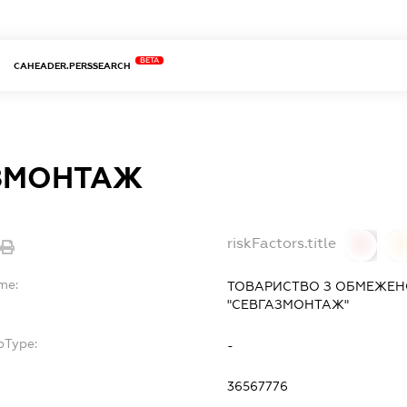
BETA
CAHEADER.PERSSEARCH
ЗМОНТАЖ
riskFactors.title
0
me:
ТОВАРИСТВО З ОБМЕЖЕН
"СЕВГАЗМОНТАЖ"
bType:
-
36567776