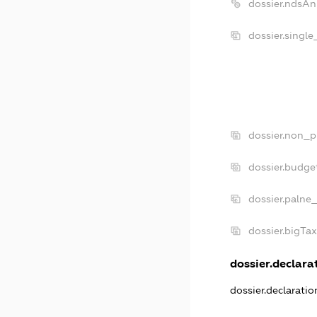
dossier.ndsAn
dossier.singl
dossier.non_p
dossier.budge
dossier.palne
dossier.bigTa
dossier.declarat
dossier.declarati