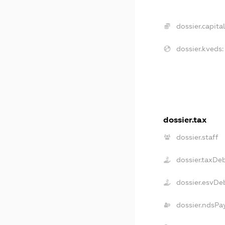
dossier.capital
dossier.kveds:
dossier.tax
dossier.staff
dossier.taxDe
dossier.esvDe
dossier.ndsPa