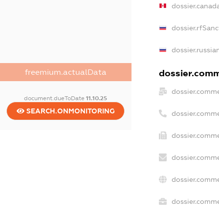
dossier.canad
dossier.rfSanc
dossier.russia
freemium.actualData
dossier.comme
dossier.comme
document.dueToDate
11.10.25
SEARCH.ONMONITORING
dossier.comme
dossier.comme
dossier.comme
dossier.comme
dossier.commer