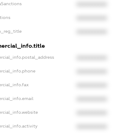
aSanctions
XXXXXXXXXX
tions
XXXXXXXXXX
n_reg_title
XXXXXXXXXX
rcial_info.title
rcial_info.postal_address
XXXXXXXXXX
rcial_info.phone
XXXXXXXXXX
rcial_info.fax
XXXXXXXXXX
rcial_info.email
XXXXXXXXXX
rcial_info.website
XXXXXXXXXX
cial_info.activity
XXXXXXXXXX