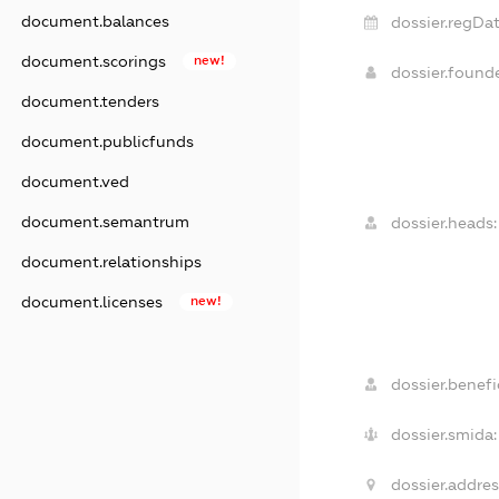
document.balances
dossier.regDat
document.scorings
new!
dossier.foun
document.tenders
document.publicfunds
document.ved
document.semantrum
dossier.heads:
document.relationships
document.licenses
new!
dossier.benefic
dossier.smida:
dossier.addres