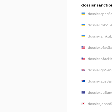
dossier.sanctio
dossier.specS
dossier.rnboS
dossier.amkuB
dossier.ofacS
dossier.ofac
dossier.gbSan
dossier.ausSa
dossier.euSan
dossier.japan