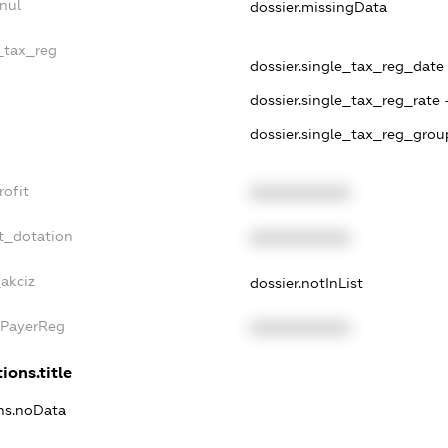
nul
dossier.missingData
e_tax_reg
dossier.single_tax_reg_date -
dossier.single_tax_reg_rate 
dossier.single_tax_reg_grou
rofit
XXXXXXXXXX
t_dotation
XXXXXXXXXX
_akciz
dossier.notInList
xPayerReg
XXXXXXXXXX
ions.title
ons.noData