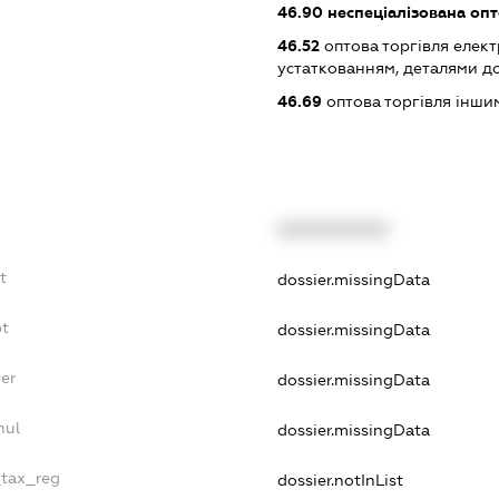
46.90
неспеціалізована опт
46.52
оптова торгівля елек
устаткованням, деталями д
46.69
оптова торгівля інш
XXXXXXXXXX
t
dossier.missingData
bt
dossier.missingData
er
dossier.missingData
nul
dossier.missingData
_tax_reg
dossier.notInList