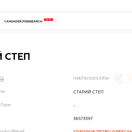
BETA
CAHEADER.PERSSEARCH
 СТЕП
riskFactors.title
0
0
me:
СТАРИЙ СТЕП
bType:
-
36573397
ersAndBenef:
СОКОЛОВ ПЕТРО ОЛЕКСА