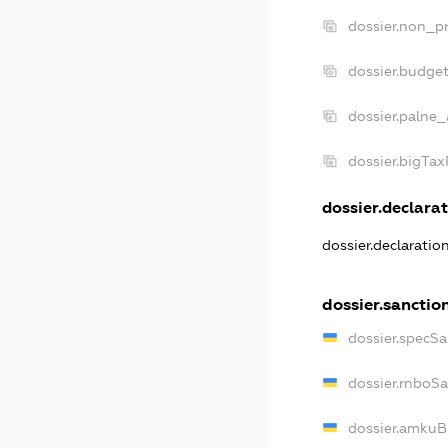
dossier.non_pr
dossier.budge
dossier.palne_
dossier.bigTa
dossier.declarat
dossier.declaratio
dossier.sanctio
dossier.specSa
dossier.rnboS
dossier.amkuB