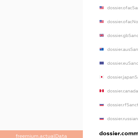
dossier.ofacSa
dossier.ofacN
dossier.gbSan
dossier.ausSan
dossier.euSanc
dossier.japanS
dossier.canad
dossier.rfSanc
dossier.russia
dossier.comme
freemium.actualData