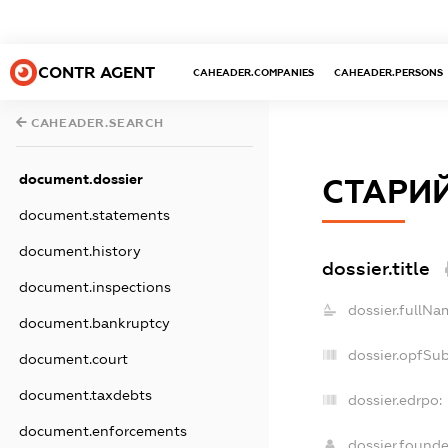
CONTR AGENT
CAHEADER.COMPANIES
CAHEADER.PERSONS
CAHEADER.SEARCH
document.dossier
СТАРИЙ
document.statements
document.history
dossier.title
document.inspections
dossier.fullNa
document.bankruptcy
dossier.opfSu
document.court
document.taxdebts
dossier.edrpo:
document.enforcements
dossier.found