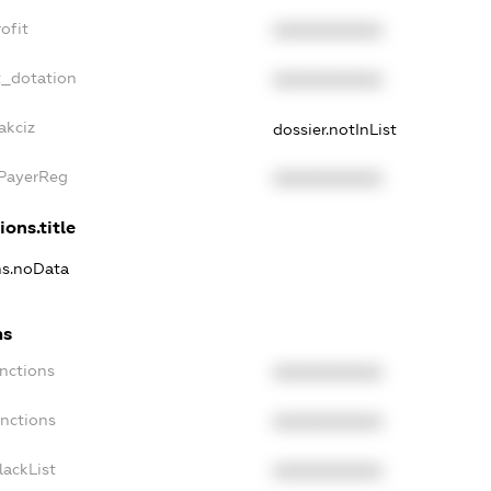
ofit
XXXXXXXXXX
t_dotation
XXXXXXXXXX
akciz
dossier.notInList
xPayerReg
XXXXXXXXXX
ions.title
ns.noData
ns
nctions
XXXXXXXXXX
anctions
XXXXXXXXXX
lackList
XXXXXXXXXX