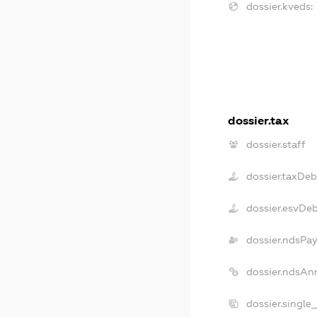
dossier.kveds:
dossier.tax
dossier.staff
dossier.taxDeb
dossier.esvDe
dossier.ndsPay
dossier.ndsAn
dossier.single