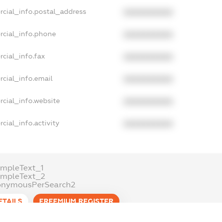
rcial_info.postal_address
XXXXXXXXXX
rcial_info.phone
XXXXXXXXXX
cial_info.fax
XXXXXXXXXX
cial_info.email
XXXXXXXXXX
cial_info.website
XXXXXXXXXX
cial_info.activity
XXXXXXXXXX
mpleText_1
ampleText_2
onymousPerSearch2
ETAILS
FREEMIUM.REGISTER