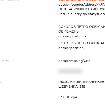
dossier.founderAddress
УКРА
ОБЛ. БАБУШКІНСЬКИЙ ВУЛ.
Розмір внеску до статутног
СОКОЛОВ ПЕТРО ОЛЕКСА
ОБМЕЖЕНЬ
dossier.position -
СОКОЛОВ ПЕТРО ОЛЕКСА
dossier.position -
iaries:
dossier.missingData
XXXXXXXXXX
s:
01030, М.КИЇВ, ШЕВЧЕНКІ
ШЕВЧЕНКА, 33Б
63 000 грн.