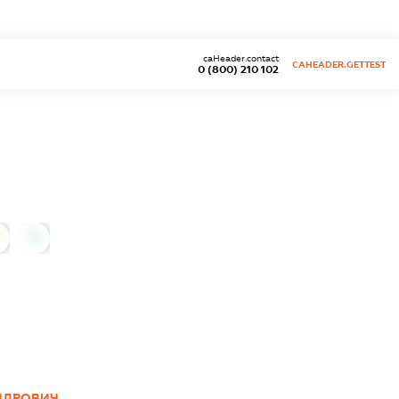
caHeader.contact
CAHEADER.GETTEST
0 (800) 210 102
0
НДРОВИЧ