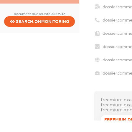
dossier.comme
document.dueToDate
25.03.17
dossier.comme
SEARCH.ONMONITORING
dossier.commer
dossier.commer
dossier.commer
dossier.commer
freemium.exa
freemium.ex
freemium.an
FREEMIUM.D