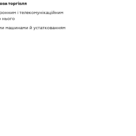
ова торгівля
тронним і телекомунікаційним
о нього
ими машинами й устаткованням