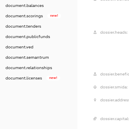
document.balances
document.scorings
new!
document.tenders
dossier.heads:
document.publicfunds
document.ved
document.semantrum
document.relationships
dossier.benefic
document.licenses
new!
dossier.smida:
dossier.addres
dossier.capital: