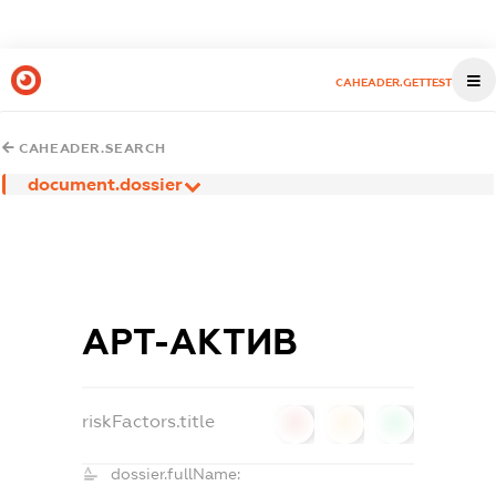
CAHEADER.GETTEST
CAHEADER.SEARCH
document.dossier
АРТ-АКТИВ
riskFactors.title
0
0
0
dossier.fullName: