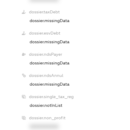
dossier.taxDebt
dossier.missingData
dossier.esvDebt
dossier.missingData
dossier.ndsPayer
dossier.missingData
dossier.ndsAnnul
dossier.missingData
dossier.single_tax_reg
dossier.notInList
dossier.non_profit
XXXXXXXXXX