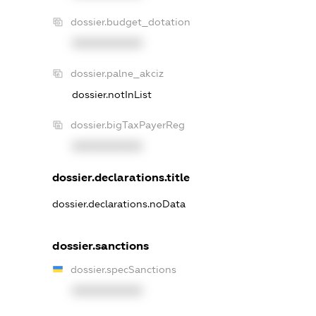
dossier.budget_dotation
XXXXXXXXXX
dossier.palne_akciz
dossier.notInList
dossier.bigTaxPayerReg
XXXXXXXXXX
dossier.declarations.title
dossier.declarations.noData
dossier.sanctions
dossier.specSanctions
XXXXXXXXXX