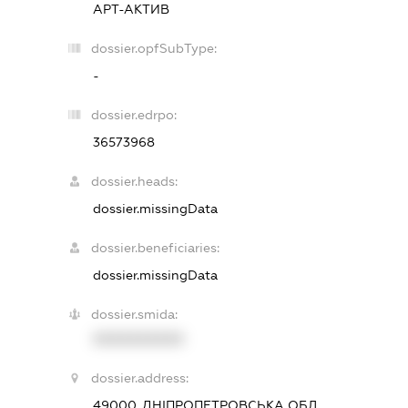
АРТ-АКТИВ
dossier.opfSubType:
-
dossier.edrpo:
36573968
dossier.heads:
dossier.missingData
dossier.beneficiaries:
dossier.missingData
dossier.smida:
XXXXXXXXXX
dossier.address:
49000, ДНІПРОПЕТРОВСЬКА ОБЛ.,